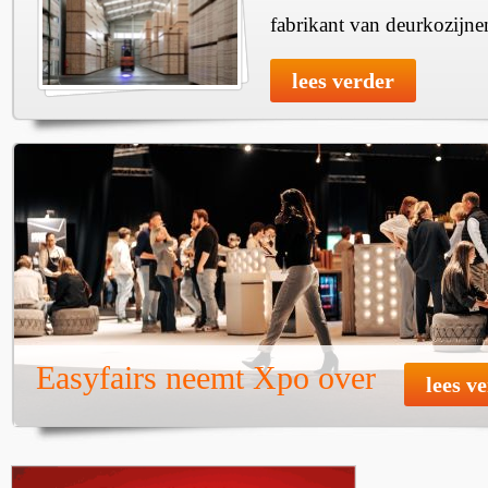
fabrikant van deurkozijne
lees verder
Easyfairs neemt Xpo over
lees v