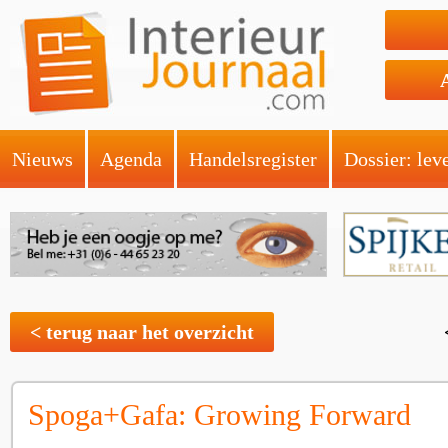
Nieuws
Agenda
Handelsregister
Dossier: lev
< terug naar het overzicht
Spoga+Gafa: Growing Forward