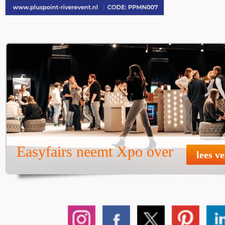
Easyfairs neemt Xpo over
lees v