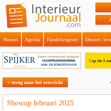
Nieuws
Agenda
Handelsregister
Dossier: lev
< terug naar het overzicht
Showup februari 2025