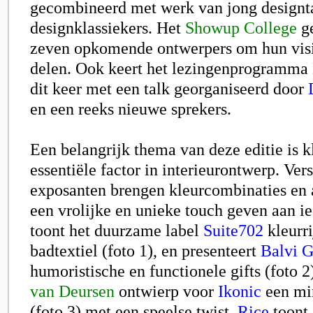
gecombineerd met werk van jong designt
designklassiekers. Het
Showup College
ge
zeven opkomende ontwerpers om hun visi
delen. Ook keert het lezingenprogramma
dit keer met een talk georganiseerd door
en een reeks nieuwe sprekers.
Een belangrijk thema van deze editie is k
essentiële factor in interieurontwerp. Ver
exposanten brengen kleurcombinaties en 
een vrolijke en unieke touch geven aan ie
toont het duurzame label
Suite702
kleurri
badtextiel (foto 1), en presenteert
Balvi G
humoristische en functionele gifts (foto 
van Deursen
ontwierp voor
Ikonic
een min
(foto 3) met een speelse twist.
Rice
toont