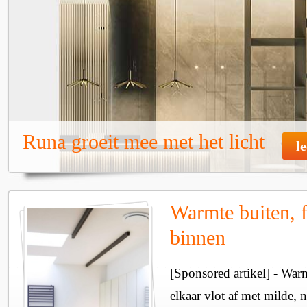
Runa groeit mee met het licht
l
Warmte buiten, f
binnen
[Sponsored artikel] - Wa
elkaar vlot af met milde, n