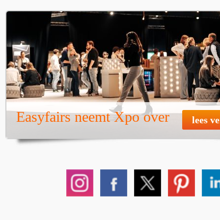
Easyfairs neemt Xpo over
lees v