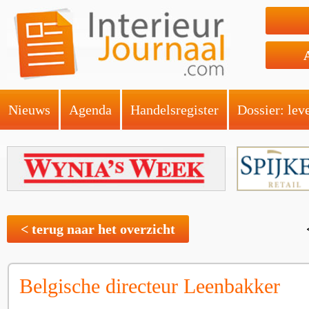
Nieuws
Agenda
Handelsregister
Dossier: lev
< terug naar het overzicht
Belgische directeur Leenbakker