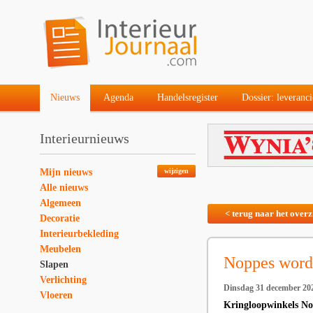
Nieuws
Agenda
Handelsregister
Dossier: leveranci
Interieurnieuws
Mijn nieuws
wijzigen
Alle nieuws
Algemeen
< terug naar het overz
Decoratie
Interieurbekleding
Meubelen
Noppes word
Slapen
Verlichting
Dinsdag 31 december 20
Vloeren
Kringloopwinkels No