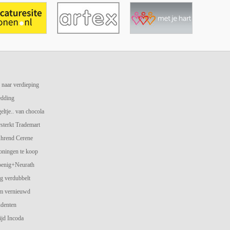
 naar verdieping
edding
geltje.. van chocola
terkt Trademart
hrend Cerene
oningen te koop
oenig+Neurath
g verdubbelt
am vernieuwd
udenten
jd Incoda