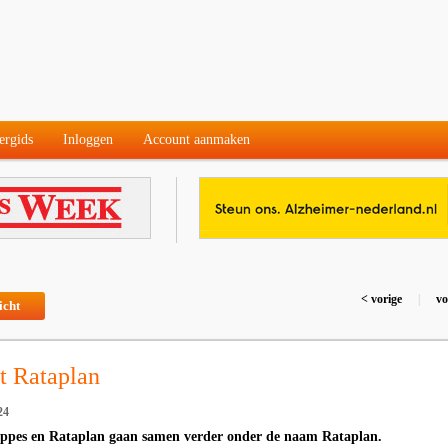
ergids
Inloggen
Account aanmaken
< vorige
|
vo
icht
t Rataplan
24
ppes en Rataplan gaan samen verder onder de naam Rataplan.