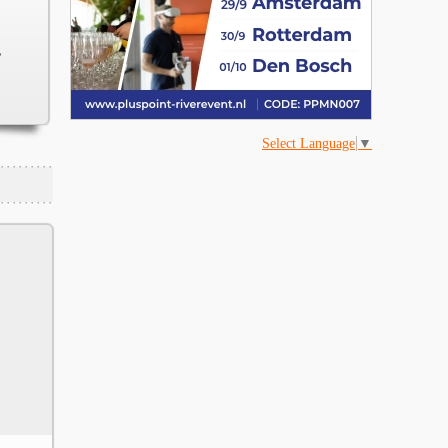
,
Select Language
▼