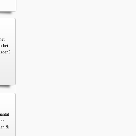
met
m het
izoen?
aantal
00
chen &