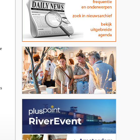
De
ds