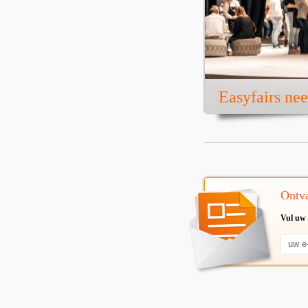
Easyfairs ne
Ontva
Vul uw 