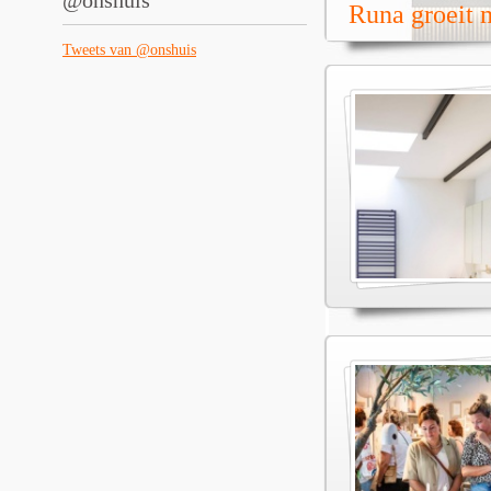
@onshuis
Runa groeit m
Tweets van @onshuis