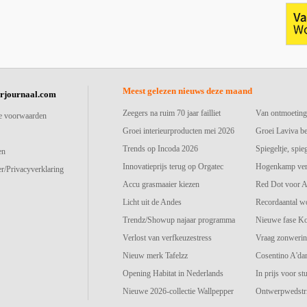
Meest gelezen nieuws deze maand
urjournaal.com
Zeegers na ruim 70 jaar failliet
Van ontmoeting
e voorwaarden
Groei interieurproducten mei 2026
Groei Laviva b
Trends op Incoda 2026
Spiegeltje, spie
en
Innovatieprijs terug op Orgatec
Hogenkamp vers
r/Privacyverklaring
Accu grasmaaier kiezen
Red Dot voor A
Licht uit de Andes
Recordaantal w
Trendz/Showup najaar programma
Nieuwe fase K
Verlost van verfkeuzestress
Vraag zonwerin
Nieuw merk Tafelzz
Cosentino A'd
Opening Habitat in Nederlands
In prijs voor st
Nieuwe 2026-collectie Wallpepper
Ontwerpwedstri