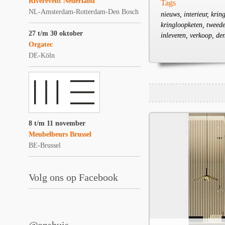
Riverevent Nederland
Tags
NL-Amsterdam-Rotterdam-Den Bosch
nieuws, interieur, kri
kringloopketen, tweede
27 t/m 30 oktober
inleveren, verkoop, de
Orgatec
DE-Köln
8 t/m 11 november
Meubelbeurs Brussel
BE-Brussel
Volg ons op Facebook