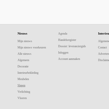
Nieuws
Interie
Agenda
Handelsregister
Mijn nieuws
Algemen
Dossier: leveranciergids
Mijn nieuws voorkeuren
Contact
Inloggen
Alle nieuws
Adverter
Account aanmaken
Algemeen
Disclaime
Decoratie
Interieurbekleding
Meubelen
Slapen
Verlichting
Vloeren