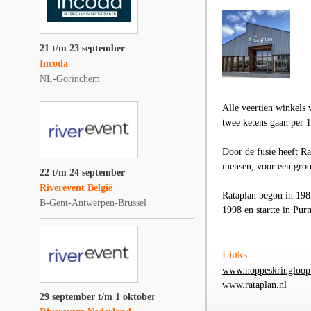
21 t/m 23 september
Incoda
NL-Gorinchem
Alle veertien winkels
twee ketens gaan per 1
Door de fusie heeft Ra
mensen, voor een groot
22 t/m 24 september
Riverevent België
Rataplan begon in 1982
B-Gent-Antwerpen-Brussel
1998 en startte in Pur
Links
www.noppeskringloop
www.rataplan.nl
29 september t/m 1 oktober