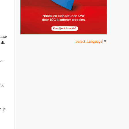
imte
Select Language
▼
rdt.
en
ing
n je