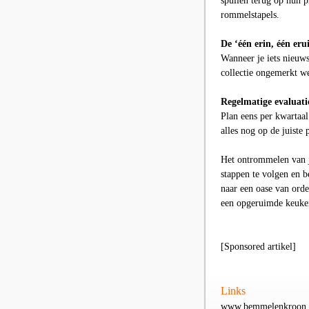
spullen terug op hun 
rommelstapels.
De ‘één erin, één erui
Wanneer je iets nieuws
collectie ongemerkt we
Regelmatige evaluati
Plan eens per kwartaal
alles nog op de juiste
Het ontrommelen van je
stappen te volgen en b
naar een oase van orde
een opgeruimde keuke
[Sponsored artikel]
Links
www.bemmelenkroon.