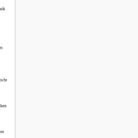
uik
en
zicht
uken
zet