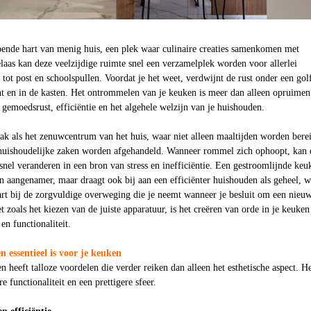
pende hart van menig huis, een plek waar culinaire creaties samenkomen met
elaas kan deze veelzijdige ruimte snel een verzamelplek worden voor allerlei
 tot post en schoolspullen. Voordat je het weet, verdwijnt de rust onder een gol
t en in de kasten. Het ontrommelen van je keuken is meer dan alleen opruimen
e gemoedsrust, efficiëntie en het algehele welzijn van je huishouden.
ak als het zenuwcentrum van het huis, waar niet alleen maaltijden worden bere
huishoudelijke zaken worden afgehandeld. Wanneer rommel zich ophoopt, kan 
 snel veranderen in een bron van stress en inefficiëntie. Een gestroomlijnde keu
n aangenamer, maar draagt ook bij aan een efficiënter huishouden als geheel, w
art bij de zorgvuldige overweging die je neemt wanneer je besluit om een nieu
et zoals het kiezen van de juiste apparatuur, is het creëren van orde in je keuken
en functionaliteit.
essentieel is voor je keuken
heeft talloze voordelen die verder reiken dan alleen het esthetische aspect. H
re functionaliteit en een prettigere sfeer.