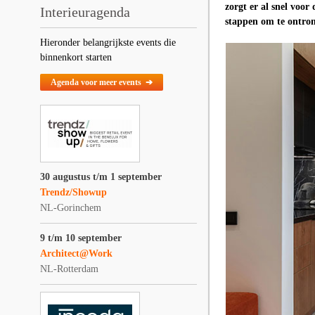
zorgt er al snel voor
Interieuragenda
stappen om te ontro
Hieronder belangrijkste events die
binnenkort starten
Agenda voor meer events ➔
30 augustus t/m 1 september
Trendz/Showup
NL-Gorinchem
9 t/m 10 september
Architect@Work
NL-Rotterdam