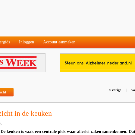
ergids
Inloggen
Account aanmaken
< vorige
|
vo
icht
zicht in de keuken
5
- De keuken is vaak een centrale plek waar allerlei zaken samenkomen. Da