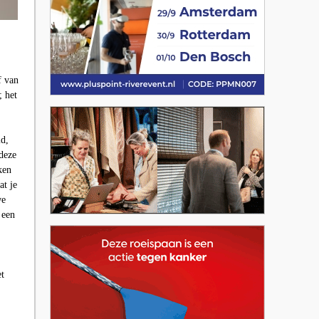
f van
; het
id,
deze
ken
at je
we
 een
et