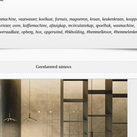
smachine, vaatwasser, koelkast, fornuis, magnetron, kraan, keukenkraan, koopp
 vriezer, oven, koffiemachine, afzuigkap, recirculatiekap, spoelbak, wasmachine,
, voorraadkast, opberg, box, opgeruimd, #bkholding, #bemmelkroon, #bemmelenk
Gerelateerd nieuws