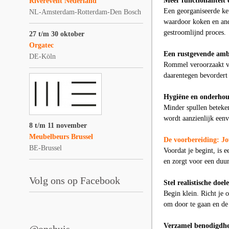
Meer functionaliteit e
Riverevent Nederland
Een georganiseerde keu
NL-Amsterdam-Rotterdam-Den Bosch
waardoor koken en ande
gestroomlijnd proces.
27 t/m 30 oktober
Orgatec
Een rustgevende amb
DE-Köln
Rommel veroorzaakt vis
daarentegen bevordert
Hygiëne en onderho
Minder spullen beteke
wordt aanzienlijk eenv
8 t/m 11 november
Meubelbeurs Brussel
De voorbereiding: Jo
BE-Brussel
Voordat je begint, is
en zorgt voor een duur
Volg ons op Facebook
Stel realistische doel
Begin klein. Richt je 
om door te gaan en de 
Verzamel benodigdh