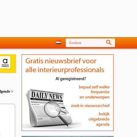
lgende >
t