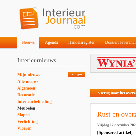
Nieuws
Agenda
Handelsregister
Dossier: leveranci
Interieurnieuws
Mijn nieuws
wijzigen
Alle nieuws
Algemeen
< terug naar het overz
Decoratie
Interieurbekleding
Meubelen
Rust en over
Slapen
Verlichting
Vrijdag 12 december 202
Vloeren
[Sponsored artikel] 