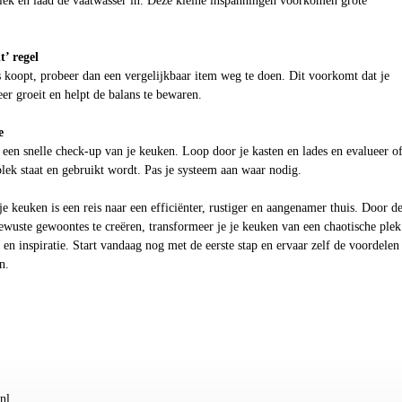
plek en laad de vaatwasser in. Deze kleine inspanningen voorkomen grote
t’ regel
 koopt, probeer dan een vergelijkbaar item weg te doen. Dit voorkomt dat je
er groeit en helpt de balans te bewaren.
e
 een snelle check-up van je keuken. Loop door je kasten en lades en evalueer o
 plek staat en gebruikt wordt. Pas je systeem aan waar nodig.
 keuken is een reis naar een efficiënter, rustiger en aangenamer thuis. Door d
ewuste gewoontes te creëren, transformeer je je keuken van een chaotische plek
 en inspiratie. Start vandaag nog met de eerste stap en ervaar zelf de voordelen
n.
nl