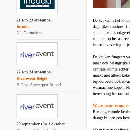
21 t/m 23 september
De keuken is het klop
Incoda
dagelijkse routines. H
spullen, van kookgerei
NL-Gorinchem
rommel op het aanrech
is een investering in j
De keuken fungeert va
maar ook belangrijke 
centrale ruimte echter
22 t/m 24 september
maakt niet alleen koke
Riverevent België
bijvoorbeeld ook erva
B-Gent-Antwerpen-Brussel
wasmachine kopen
. N
investering in comfort 
Waarom ontrommelen 
Een opgeruimde keuken 
draagt bij aan een bete
29 september t/m 1 oktober