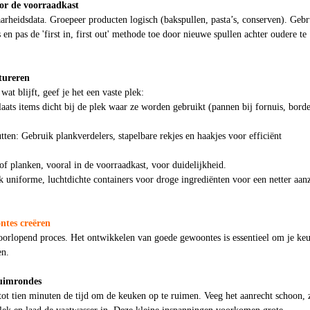
or de voorraadkast
arheidsdata. Groepeer producten logisch (bakspullen, pasta’s, conserven). Gebr
en pas de 'first in, first out' methode toe door nieuwe spullen achter oudere te
tureren
wat blijft, geef je het een vaste plek:
laats items dicht bij de plek waar ze worden gebruikt (pannen bij fornuis, bord
utten: Gebruik plankverdelers, stapelbare rekjes en haakjes voor efficiënt
of planken, vooral in de voorraadkast, voor duidelijkheid.
k uniforme, luchtdichte containers voor droge ingrediënten voor een netter aan
tes creëren
orlopend proces. Het ontwikkelen van goede gewoontes is essentieel om je ke
en.
ruimrondes
ot tien minuten de tijd om de keuken op te ruimen. Veeg het aanrecht schoon, 