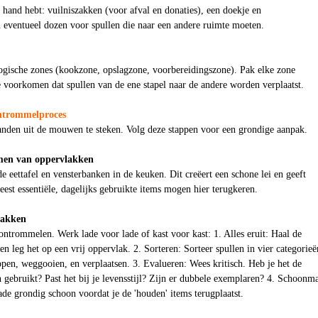
de hand hebt: vuilniszakken (voor afval en donaties), een doekje en
eventueel dozen voor spullen die naar een andere ruimte moeten.
logische zones (kookzone, opslagzone, voorbereidingszone). Pak elke zone
 voorkomen dat spullen van de ene stapel naar de andere worden verplaatst.
ontrommelproces
handen uit de mouwen te steken. Volg deze stappen voor een grondige aanpak.
men van oppervlakken
de eettafel en vensterbanken in de keuken. Dit creëert een schone lei en geeft
eest essentiële, dagelijks gebruikte items mogen hier terugkeren.
pakken
 ontrommelen. Werk lade voor lade of kast voor kast: 1. Alles eruit: Haal de
en leg het op een vrij oppervlak. 2. Sorteren: Sorteer spullen in vier categorieë
pen, weggooien, en verplaatsen. 3. Evalueren: Wees kritisch. Heb je het de
gebruikt? Past het bij je levensstijl? Zijn er dubbele exemplaren? 4. Schoonm
ade grondig schoon voordat je de 'houden' items terugplaatst.