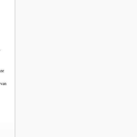
f
eze
 van