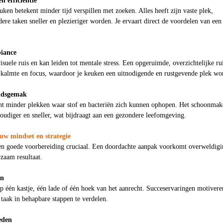
n efficiëntie
ken betekent minder tijd verspillen met zoeken. Alles heeft zijn vaste plek,
re taken sneller en plezieriger worden. Je ervaart direct de voordelen van een
iance
uele ruis en kan leiden tot mentale stress. Een opgeruimde, overzichtelijke ru
 kalmte en focus, waardoor je keuken een uitnodigende en rustgevende plek wo
udsgemak
nt minder plekken waar stof en bacteriën zich kunnen ophopen. Het schoonmak
oudiger en sneller, wat bijdraagt aan een gezondere leefomgeving.
uw mindset en strategie
 een goede voorbereiding cruciaal. Een doordachte aanpak voorkomt overweldig
zaam resultaat.
en
op één kastje, één lade of één hoek van het aanrecht. Succeservaringen motivere
taak in behapbare stappen te verdelen.
eden