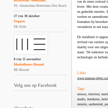
Riverevent Nederland
van de mens centraal i
NL-Amsterdam-Rotterdam-Den Bosch
leven. Met deze creati
en gedeelde emoties. 
27 t/m 30 oktober
werken en samenkomen.
Orgatec
losmaken bij bezoekers
DE-Köln
veranderen in een kata
De installatie is opge
invloed van ruimtes o
daarbij voor een uitge
staan: 'De toekomst va
technologie en herhal
8 t/m 11 november
Meubelbeurs Brussel
BE-Brussel
Links
www.maison-objet.co
Volg ons op Facebook
Tags
nieuws, interieur, mani
studio, betekenis, bele
intuitie, authentiek, 