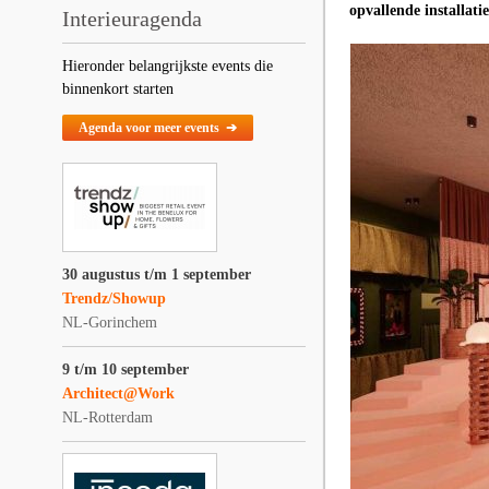
opvallende installat
Interieuragenda
Hieronder belangrijkste events die
binnenkort starten
Agenda voor meer events ➔
30 augustus t/m 1 september
Trendz/Showup
NL-Gorinchem
9 t/m 10 september
Architect@Work
NL-Rotterdam