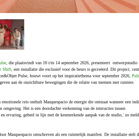
ulse
, die plaatsvindt van 10 t/m 14 september 2026, presenteert ontwerpstudio
e Shift
, een installatie die exclusief voor de beurs is gecreëerd. Dit project, cent
on&Objet Pulse
, bouwt voort op het inspiratiethema voor september 2026,
Puls
 geven aan de onzichtbare bewegingen die de relatie van mensen met ruimtes
en emotionele reis onthult
Masquespacio
de energie die ontstaat wanneer een ind
ijn omgeving. Het is een doordachte verkenning van de interacties tussen
ie en ervaring, geheel in lijn met de kenmerkende aanpak van de studio,' zo meld
or Masquespacio omschreven als een ruimtelijk manifest. De installatie stelt d