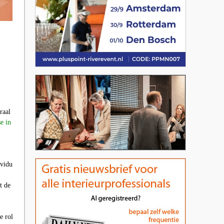
raal
e in
ividu
t de
e rol