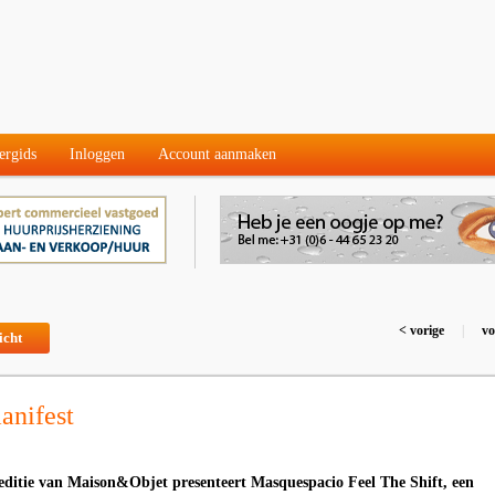
ergids
Inloggen
Account aanmaken
< vorige
|
vo
icht
anifest
editie van Maison&Objet presenteert Masquespacio Feel The Shift, een