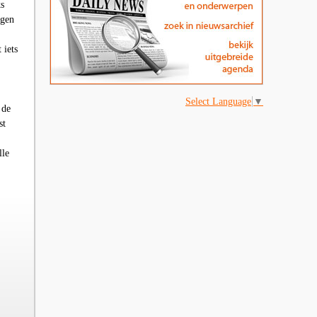
ks
ngen
 iets
Select Language
▼
 de
st
lle