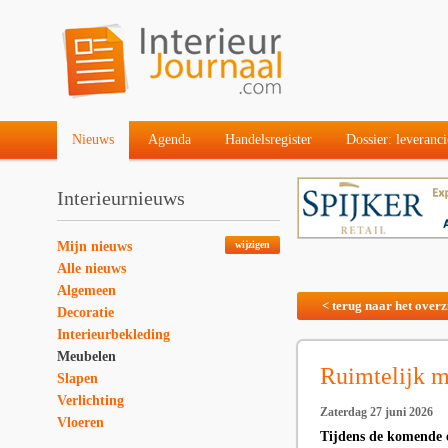
Nieuws
Agenda
Handelsregister
Dossier: leveranci
Interieurnieuws
Mijn nieuws
wijzigen
Alle nieuws
Algemeen
< terug naar het overz
Decoratie
Interieurbekleding
Meubelen
Ruimtelijk m
Slapen
Verlichting
Zaterdag 27 juni 2026
Vloeren
Tijdens de komende 