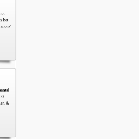
met
m het
izoen?
aantal
00
chen &