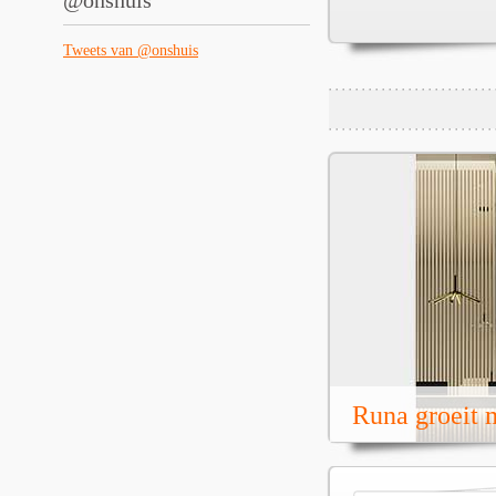
@onshuis
Tweets van @onshuis
Runa groeit m