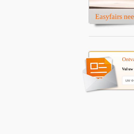
Easyfairs ne
Ontva
Vul uw 