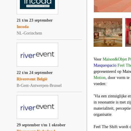
21 t/m 23 september
Incoda
NL-Gorinchem
Voor
Maison&Objet P
Masquespacio
Feel Th
gepresenteerd op
Mais
22 t/m 24 september
Motion
, door vorm te
Riverevent België
voeden:
B-Gent-Antwerpen-Brussel
'Via een zintuiglijke 
in resonantie is met z
materialiteit, percept
organisatie.
29 september t/m 1 oktober
Feel The Shift
wordt do