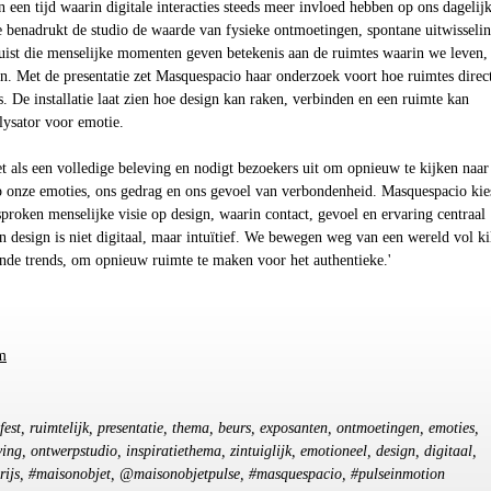
n een tijd waarin digitale interacties steeds meer invloed hebben op ons dagelij
e benadrukt de studio de waarde van fysieke ontmoetingen, spontane uitwisseli
Juist die menselijke momenten geven betekenis aan de ruimtes waarin we leven,
 Met de presentatie zet Masquespacio haar onderzoek voort hoe ruimtes direct
. De installatie laat zien hoe design kan raken, verbinden en een ruimte kan
lysator voor emotie.
zet als een volledige beleving en nodigt bezoekers uit om opnieuw te kijken naar
p onze emoties, ons gedrag en ons gevoel van verbondenheid. Masquespacio kie
sproken menselijke visie op design, waarin contact, gevoel en ervaring centraal
n design is niet digitaal, maar intuïtief. We bewegen weg van een wereld vol ki
ende trends, om opnieuw ruimte te maken voor het authentieke.'
m
fest, ruimtelijk, presentatie, thema, beurs, exposanten, ontmoetingen, emoties,
ving, ontwerpstudio, inspiratiethema, zintuiglijk, emotioneel, design, digitaal,
parijs, #maisonobjet, @maisonobjetpulse, #masquespacio, #pulseinmotion