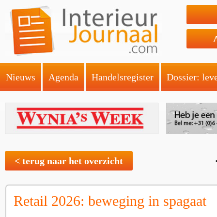
Nieuws
Agenda
Handelsregister
Dossier: lev
< terug naar het overzicht
Retail 2026: beweging in spagaat