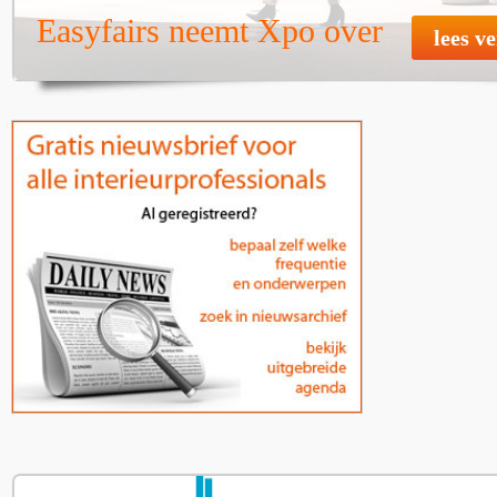
Easyfairs neemt Xpo over
lees v