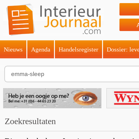
Nieuws
Agenda
Handelsregister
Dossier: lev
Zoekresultaten