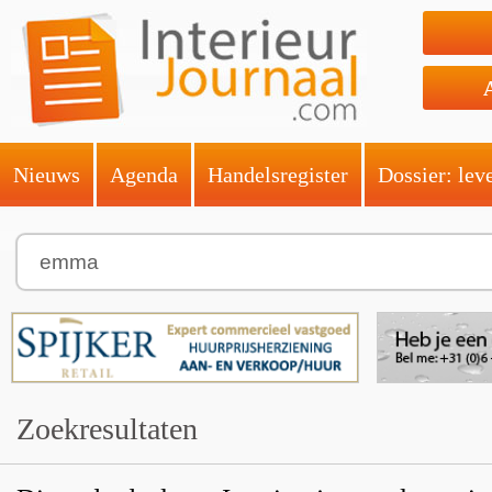
Nieuws
Agenda
Handelsregister
Dossier: lev
Zoekresultaten