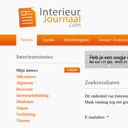
Nieuws
Agenda
Handelsregister
Dossier: leveranci
Interieurnieuws
Mijn nieuws
wijzigen
Alle nieuws
Zoekresultaten
Algemeen
Decoratie
Interieurbekleding
Dit onderdeel van Interieu
Meubelen
Maak vandaag nog een gra
Slapen
Verlichting
E-mailadres:
*
Vloeren