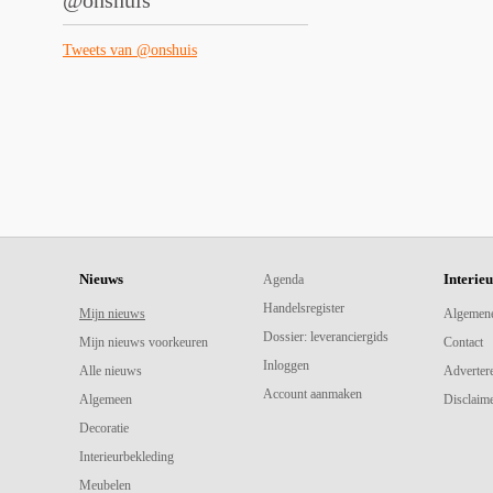
@onshuis
Tweets van @onshuis
Nieuws
Interie
Agenda
Handelsregister
Mijn nieuws
Algemen
Dossier: leveranciergids
Mijn nieuws voorkeuren
Contact
Inloggen
Alle nieuws
Adverter
Account aanmaken
Algemeen
Disclaime
Decoratie
Interieurbekleding
Meubelen