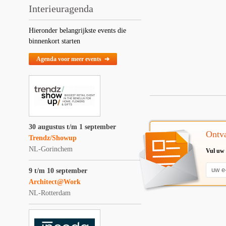
Interieuragenda
Hieronder belangrijkste events die
binnenkort starten
Agenda voor meer events ➔
30 augustus t/m 1 september
Ontva
Trendz/Showup
NL-Gorinchem
Vul uw 
9 t/m 10 september
Architect@Work
NL-Rotterdam