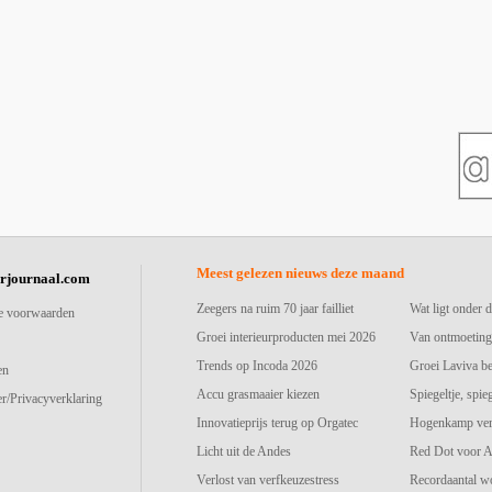
Meest gelezen nieuws deze maand
urjournaal.com
Zeegers na ruim 70 jaar failliet
Wat ligt onder d
e voorwaarden
Groei interieurproducten mei 2026
Van ontmoeting
Trends op Incoda 2026
Groei Laviva b
en
Accu grasmaaier kiezen
Spiegeltje, spie
r/Privacyverklaring
Innovatieprijs terug op Orgatec
Hogenkamp vers
Licht uit de Andes
Red Dot voor A
Verlost van verfkeuzestress
Recordaantal w