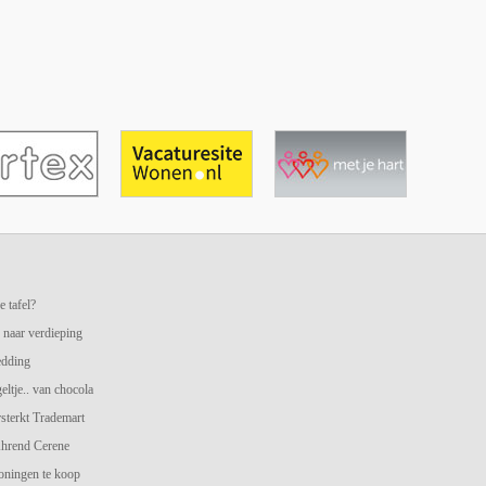
e tafel?
 naar verdieping
edding
geltje.. van chocola
terkt Trademart
hrend Cerene
oningen te koop