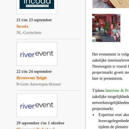
21 t/m 23 september
Incoda
NL-Gorinchem
Het evenement is vol
zakelijke interieurlev
Nieuwegein is vooral b
22 t/m 24 september
projectmarkt groeit st
Riverevent België
hier te presenteren.
B-Gent-Antwerpen-Brussel
Tijdens
Interieur & P
zakelijke mogelijkhede
netwerkmogelijkheden,
projectmarkt.
Expertise over ako
horecagelegenheden
29 september t/m 1 oktober
tijdens de plenaire