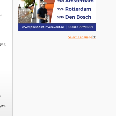
in
Select Language
▼
ging
,
gen,