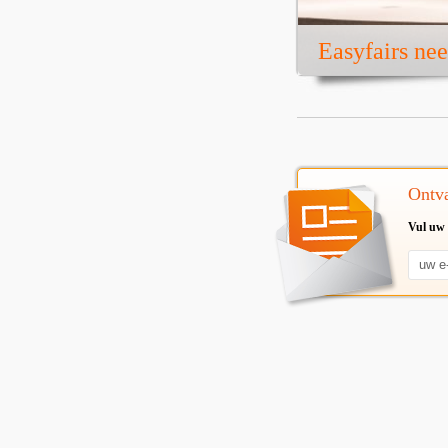
Easyfairs ne
Ontva
Vul uw 