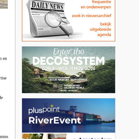
n en
tise
de
imtes