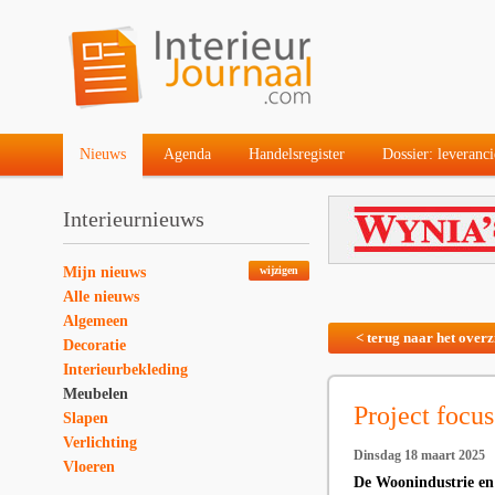
Nieuws
Agenda
Handelsregister
Dossier: leveranci
Interieurnieuws
Mijn nieuws
wijzigen
Alle nieuws
Algemeen
< terug naar het overz
Decoratie
Interieurbekleding
Meubelen
Project focu
Slapen
Verlichting
Dinsdag 18 maart 2025
Vloeren
De Woonindustrie en