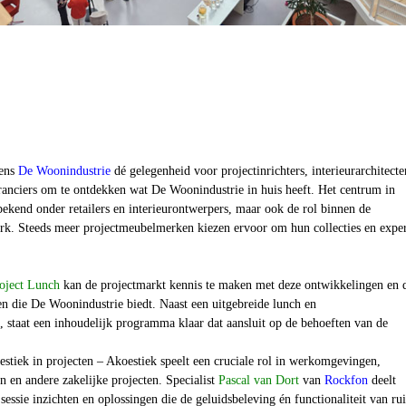
gens
De Woonindustrie
dé gelegenheid voor projectinrichters, interieurarchitecte
eranciers om te ontdekken wat De Woonindustrie in huis heeft. Het centrum in
ekend onder retailers en interieurontwerpers, maar ook de rol binnen de
erk. Steeds meer projectmeubelmerken kiezen ervoor om hun collecties en exper
roject Lunch
kan de projectmarkt kennis te maken met deze ontwikkelingen en 
n die De Woonindustrie biedt. Naast een uitgebreide lunch en
 staat een inhoudelijk programma klaar dat aansluit op de behoeften van de
estiek in projecten – Akoestiek speelt een cruciale rol in werkomgevingen,
 en andere zakelijke projecten. Specialist
Pascal van Dort
van
Rockfon
deelt
 sessie inzichten en oplossingen die de geluidsbeleving én functionaliteit van ru