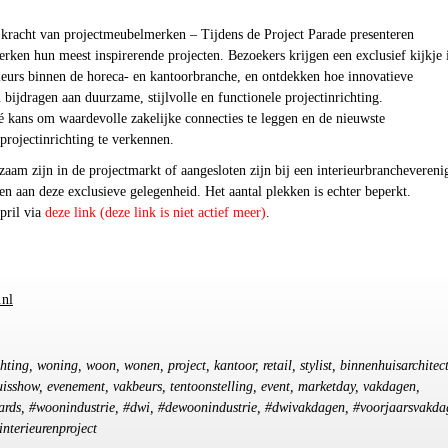
 kracht van projectmeubelmerken – Tijdens de Project Parade presenteren
ken hun meest inspirerende projecten. Bezoekers krijgen een exclusief kijkje 
rieurs binnen de horeca- en kantoorbranche, en ontdekken hoe innovatieve
bijdragen aan duurzame, stijlvolle en functionele projectinrichting.
é kans om waardevolle zakelijke connecties te leggen en de nieuwste
projectinrichting te verkennen.
zaam zijn in de projectmarkt of aangesloten zijn bij een interieurbranchevereni
n aan deze exclusieve gelegenheid. Het aantal plekken is echter beperkt.
pril via
deze link
(deze link is niet actief meer)
.
.nl
chting, woning, woon, wonen, project, kantoor, retail, stylist, binnenhuisarchitect
uisshow, evenement, vakbeurs, tentoonstelling, event, marketday, vakdagen,
rds, #woonindustrie, #dwi, #dewoonindustrie, #dwivakdagen, #voorjaarsvakda
interieurenproject