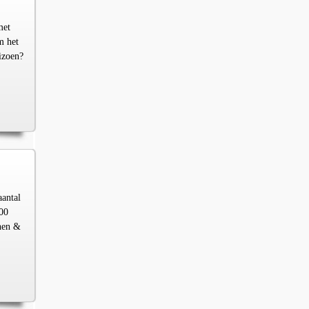
met
m het
izoen?
aantal
00
chen &