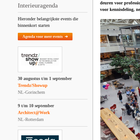
deuren voor professi
Interieuragenda
voor kennisdeling, n
Hieronder belangrijkste events die
binnenkort starten
Agenda voor meer events ➔
30 augustus t/m 1 september
Trendz/Showup
NL-Gorinchem
9 t/m 10 september
Architect@Work
NL-Rotterdam