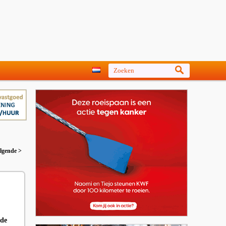
lgende >
 de