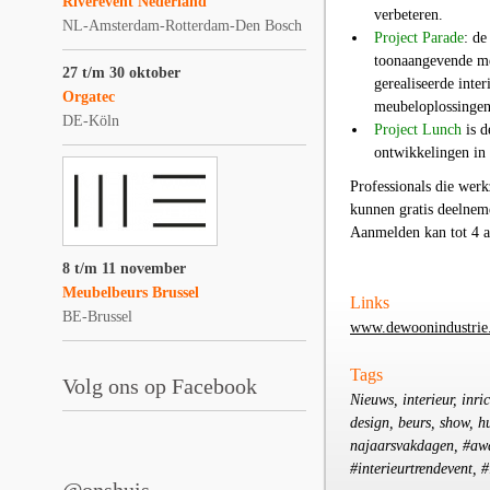
Riverevent Nederland
verbeteren.
NL-Amsterdam-Rotterdam-Den Bosch
Project Parade
: de
toonaangevende mer
27 t/m 30 oktober
gerealiseerde inte
Orgatec
meubeloplossingen 
DE-Köln
Project Lunch
is d
ontwikkelingen in 
Professionals die werk
kunnen gratis deelneme
Aanmelden kan tot 4 a
8 t/m 11 november
Meubelbeurs Brussel
Links
BE-Brussel
www.dewoonindustrie
Tags
Volg ons op Facebook
Nieuws, interieur, inri
design, beurs, show, h
najaarsvakdagen, #awa
#interieurtrendevent, #