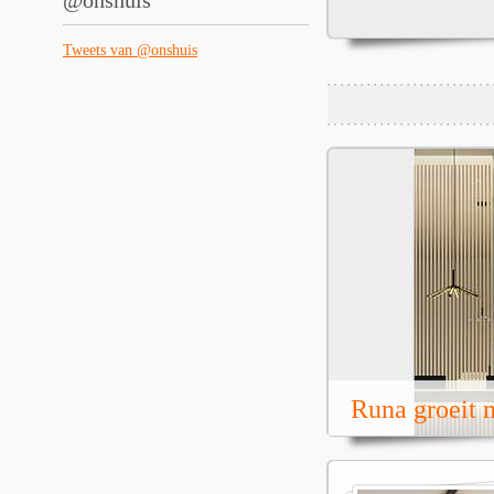
@onshuis
Tweets van @onshuis
Runa groeit m