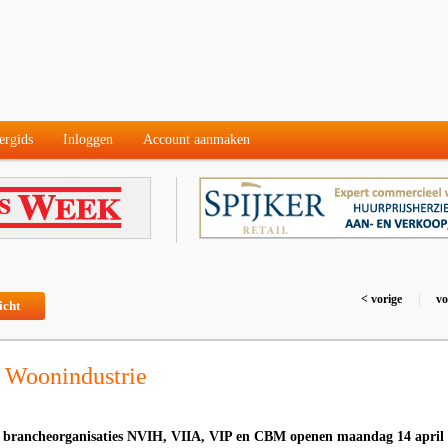
ergids
Inloggen
Account aanmaken
< vorige
|
vo
icht
s Woonindustrie
 brancheorganisaties NVIH, VIIA, VIP en CBM openen maandag 14 april