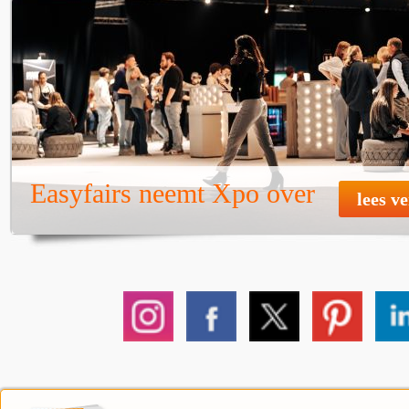
Easyfairs neemt Xpo over
lees v