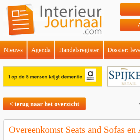
Nieuws
Agenda
Handelsregister
Dossier: lev
< terug naar het overzicht
Overeenkomst Seats and Sofas e