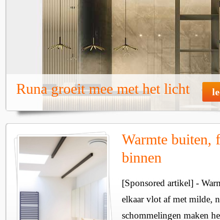
Runa groeit mee met het licht
l
Warmte buiten, f
binnen
[Sponsored artikel] - Wa
elkaar vlot af met milde, n
schommelingen maken het 