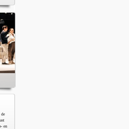
 de
ast
p- en