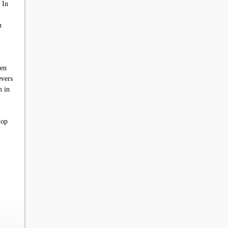
 In
n
gen
evers
n in
 op