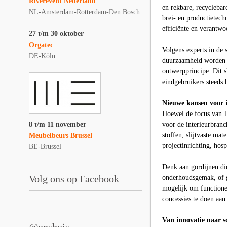
Riverevent Nederland
en rekbare, recyclebar
NL-Amsterdam-Rotterdam-Den Bosch
brei- en productietech
efficiënte en verantwo
27 t/m 30 oktober
Orgatec
Volgens experts in de 
DE-Köln
duurzaamheid worden n
ontwerpprincipe. Dit s
eindgebruikers steeds h
Nieuwe kansen voor i
Hoewel de focus van Te
8 t/m 11 november
voor de interieurbranc
stoffen, slijtvaste mat
Meubelbeurs Brussel
projectinrichting, hos
BE-Brussel
Denk aan gordijnen di
Volg ons op Facebook
onderhoudsgemak, of g
mogelijk om functionel
concessies te doen aan 
Van innovatie naar s