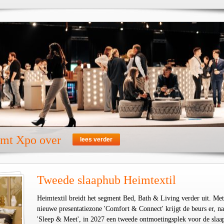
emt Xpo over
lees verder
Tweede slaaphub Heimtextil
Heimtextil breidt het segment Bed, Bath & Living verder uit. Met
nieuwe presentatiezone 'Comfort & Connect' krijgt de beurs er, na
'Sleep & Meet', in 2027 een tweede ontmoetingsplek voor de slaa