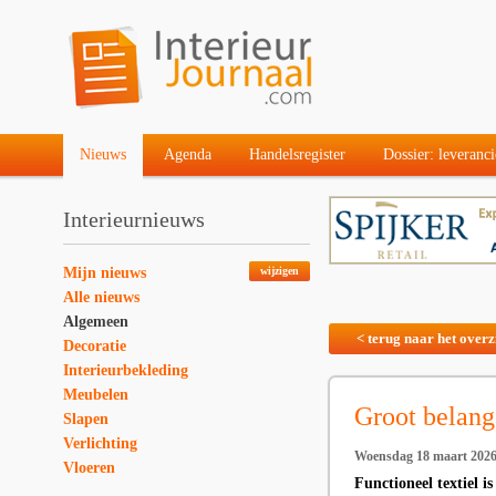
Nieuws
Agenda
Handelsregister
Dossier: leveranci
Interieurnieuws
Mijn nieuws
wijzigen
Alle nieuws
Algemeen
< terug naar het overz
Decoratie
Interieurbekleding
Meubelen
Groot belang 
Slapen
Verlichting
Woensdag 18 maart 202
Vloeren
Functioneel textiel i