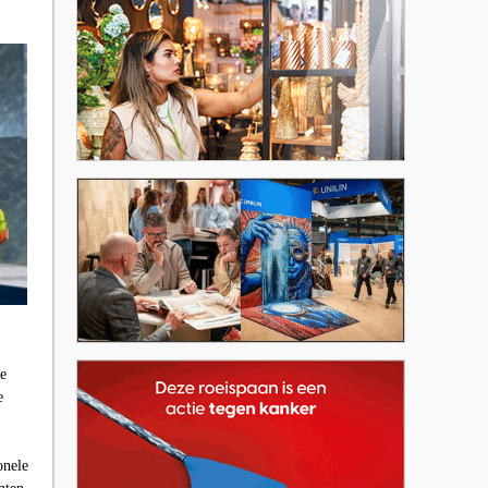
he
e
onele