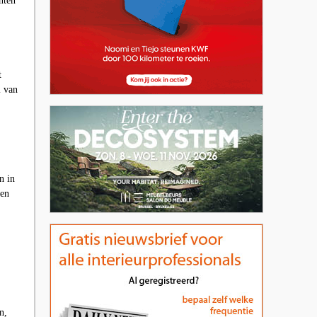
nten
t
l van
n in
 en
n,