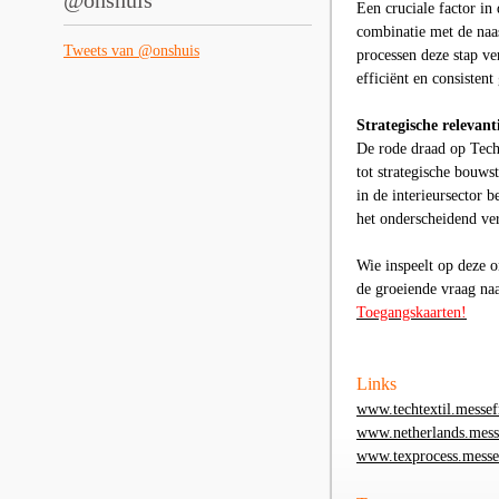
@onshuis
Een cruciale factor in
combinatie met de naa
Tweets van @onshuis
processen deze stap v
efficiënt en consisten
Strategische relevant
De rode draad op Techt
tot strategische bouw
in de interieursector 
het onderscheidend v
Wie inspeelt op deze o
de groeiende vraag na
Toegangskaarten!
Links
www.techtextil.messef
www.netherlands.mess
www.texprocess.messe