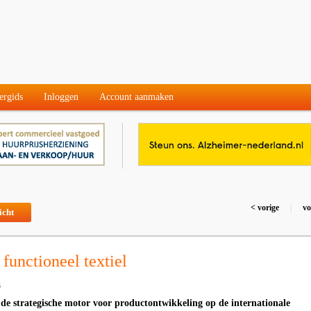
ergids
Inloggen
Account aanmaken
< vorige
|
vo
icht
functioneel textiel
6
s de strategische motor voor productontwikkeling op de internationale