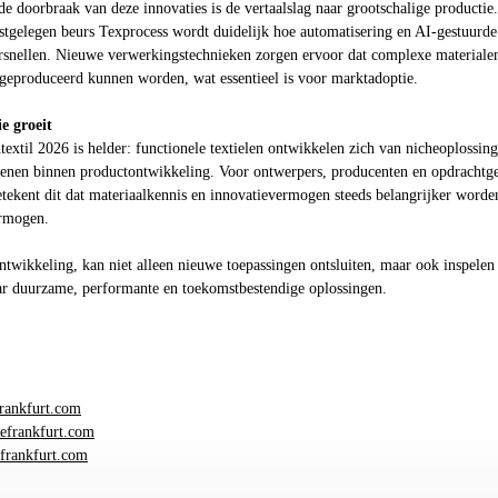
 de doorbraak van deze innovaties is de vertaalslag naar grootschalige productie.
stgelegen beurs Texprocess wordt duidelijk hoe automatisering en AI-gestuurde
ersnellen. Nieuwe verwerkingstechnieken zorgen ervoor dat complexe materiale
t geproduceerd kunnen worden, wat essentieel is voor marktadoptie.
ie groeit
extil 2026 is helder: functionele textielen ontwikkelen zich van nicheoplossin
stenen binnen productontwikkeling. Voor ontwerpers, producenten en opdrachtg
betekent dit dat materiaalkennis en innovatievermogen steeds belangrijker worde
ermogen.
ntwikkeling, kan niet alleen nieuwe toepassingen ontsluiten, maar ook inspelen
ar duurzame, performante en toekomstbestendige oplossingen.
rankfurt.com
efrankfurt.com
frankfurt.com