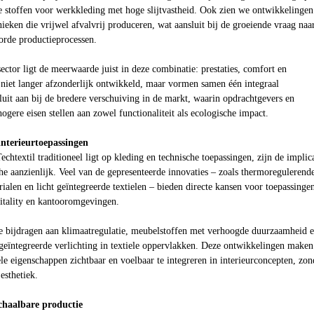
e stoffen voor werkkleding met hoge slijtvastheid. Ook zien we ontwikkelingen
nieken die vrijwel afvalvrij produceren, wat aansluit bij de groeiende vraag naa
orde productieprocessen.
sector ligt de meerwaarde juist in deze combinatie: prestaties, comfort en
iet langer afzonderlijk ontwikkeld, maar vormen samen één integraal
luit aan bij de bredere verschuiving in de markt, waarin opdrachtgevers en
ogere eisen stellen aan zowel functionaliteit als ecologische impact.
nterieurtoepassingen
chtextil traditioneel ligt op kleding en technische toepassingen, zijn de implica
he aanzienlijk. Veel van de gepresenteerde innovaties – zoals thermoregulerend
erialen en licht geïntegreerde textielen – bieden directe kansen voor toepassinge
pitality en kantooromgevingen.
e bijdragen aan klimaatregulatie, meubelstoffen met verhoogde duurzaamheid 
eïntegreerde verlichting in textiele oppervlakken. Deze ontwikkelingen maken
e eigenschappen zichtbaar en voelbaar te integreren in interieurconcepten, zon
esthetiek.
chaalbare productie