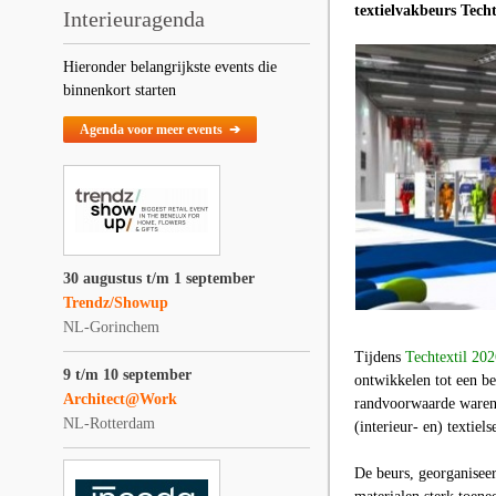
textielvakbeurs Techt
Interieuragenda
Hieronder belangrijkste events die
binnenkort starten
Agenda voor meer events ➔
30 augustus t/m 1 september
Trendz/Showup
NL-Gorinchem
Tijdens
Techtextil 20
9 t/m 10 september
ontwikkelen tot een be
Architect@Work
randvoorwaarde waren,
NL-Rotterdam
(interieur- en) textiels
De beurs, georganisee