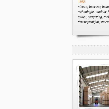
Tags
nieuws, interieur, beur
technologie, outdoor, b
milieu, wetgeving, toel
#messefrankfurt, #mess