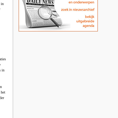
 in
r
ties
e
n in
en
 het
der