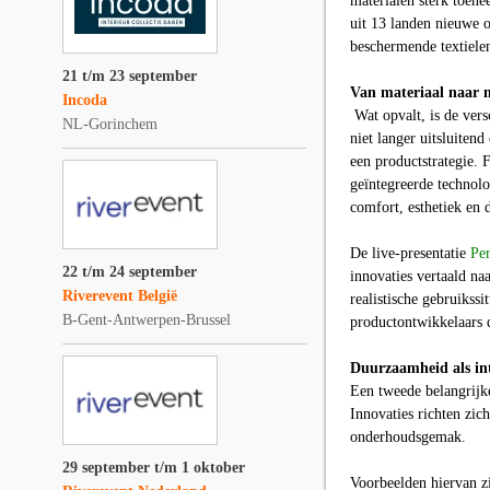
materialen sterk toen
uit 13 landen nieuwe 
beschermende textiele
21 t/m 23 september
Van materiaal naar 
Incoda
Wat opvalt, is de vers
NL-Gorinchem
niet langer uitsluiten
een productstrategie. 
geïntegreerde technol
comfort, esthetiek en
De live-presentatie
Pe
22 t/m 24 september
innovaties vertaald na
Riverevent België
realistische gebruikssi
B-Gent-Antwerpen-Brussel
productontwikkelaars d
Duurzaamheid als in
Een tweede belangrijke
Innovaties richten zich
onderhoudsgemak.
29 september t/m 1 oktober
Voorbeelden hiervan zi