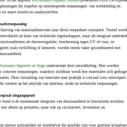
eemt. In het segment
Performance Apparel Textiles
presenteren circa 130 exposa
oplossingen die inspelen op uiteenlopende toepassingen: van werkkleding en
n tot
smart textiles
en
outdoor
stoffen.
markttoepassing
chuiving van materiaalinnovatie naar direct toepasbare concepten. Textiel word
d ontwikkeld op basis van technische eigenschappen, maar als integraal onderdee
Functionaliteiten als thermoregulatie, bescherming tegen UV of vuur, en
ogieën zoals verlichting of sensoren, worden steeds vaker gecombineerd met
 duurzaamheid.
rformance Apparels on Stage
onderstreept deze ontwikkeling. Hier worden
ar concrete toepassingen, waardoor zichtbaar wordt hoe materialen zich gedrage
tuaties. Deze vertaalslag van innovatie naar praktijk is cruciaal voor ontwerpers
ie werken op het snijvlak van interieur, mode en technische toepassingen.
tegraal uitgangspunt
 trend is de toenemende integratie van duurzaamheid in functionele textielen.
 niet alleen op prestaties, maar ook op circulariteit, levensduur en
jn nieuwe polyamiden uit textielafval die geschikt zijn voor gesloten kringlope