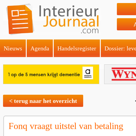
Nieuws
Agenda
Handelsregister
Dossier: lev
< terug naar het overzicht
Fonq vraagt uitstel van betaling