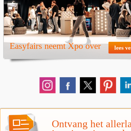
Easyfairs neemt Xpo over
lees v
Ontvang het allerla