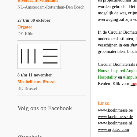
en projectmeubilair d
Riverevent Nederland
worden gebracht. Het n
NL-Amsterdam-Rotterdam-Den Bosch
mogelijk de weg vrijm
overweging zal zijn vo
27 t/m 30 oktober
Orgatec
In de
Circular Biomate
DE-Köln
onderzoeksinstituten, 
verschijnen in een
sho
groeimaterialen, bioci
Circular Biomaterials
House,
Inspired Augm
8 t/m 11 november
Hospitality
en
#Impuls
Meubelbeurs Brussel
Keulen. Klik voor
toe
BE-Brussel
Links
Volg ons op Facebook
www.koelnmesse.be
www.koelnmesse.de
www.koelnmesse.nl
www.orgatec.com