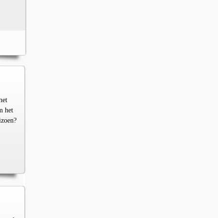
met
m het
izoen?