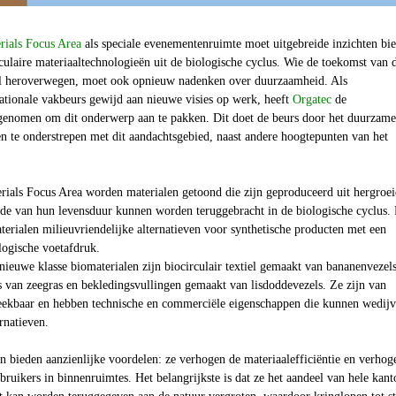
rials Focus Area
als speciale evenementenruimte moet uitgebreide inzichten bi
culaire materiaaltechnologieën uit de biologische cyclus. Wie de toekomst van 
l heroverwegen, moet ook opnieuw nadenken over duurzaamheid. Als
ationale vakbeurs gewijd aan nieuwe visies op werk, heeft
Orgatec
de
genomen om dit onderwerp aan te pakken. Dit doet de beurs door het duurzame
n te onderstrepen met dit aandachtsgebied, naast andere hoogtepunten van het
rials Focus Area
worden materialen getoond die zijn geproduceerd uit hergroe
nde van hun levensduur kunnen worden teruggebracht in de biologische cyclus. 
terialen milieuvriendelijke alternatieven voor synthetische producten met een
logische voetafdruk.
ieuwe klasse biomaterialen zijn biocirculair textiel gemaakt van bananenvezels
 van zeegras en bekledingsvullingen gemaakt van lisdoddevezels. Ze zijn van
reekbaar en hebben technische en commerciële eigenschappen die kunnen wedij
rnatieven.
 bieden aanzienlijke voordelen: ze verhogen de materiaalefficiëntie en verhog
bruikers in binnenruimtes. Het belangrijkste is dat ze het aandeel van hele kant