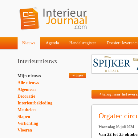
Nieuws
Agenda
Handelsregister
Dossier: leveranci
Interieurnieuws
Mijn nieuws
wijzigen
Alle nieuws
Algemeen
< terug naar het overz
Decoratie
Interieurbekleding
Meubelen
Orgatec circ
Slapen
Verlichting
Woensdag 03 juli 2024
Vloeren
Van 22 tot 25 oktob