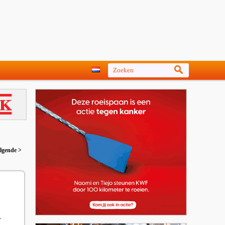
lgende >
r