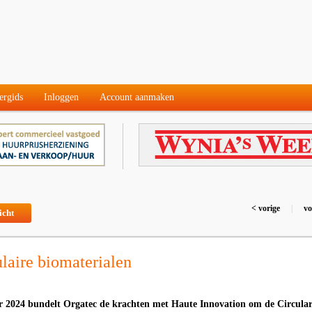
ergids
Inloggen
Account aanmaken
< vorige
|
vo
icht
ulaire biomaterialen
er 2024 bundelt Orgatec de krachten met Haute Innovation om de Circula