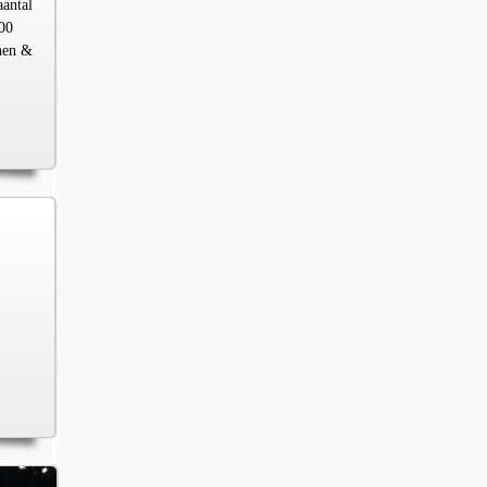
aantal
00
chen &