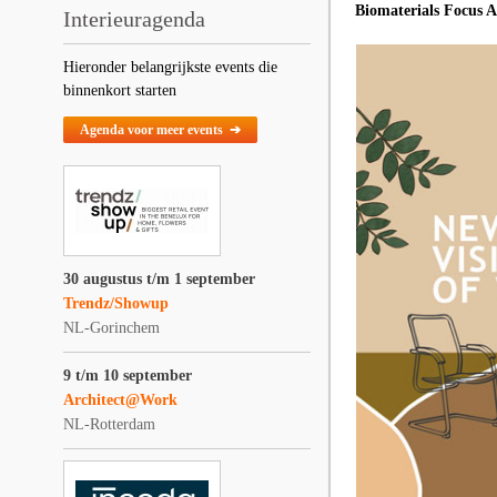
Biomaterials Focus A
Interieuragenda
Hieronder belangrijkste events die
binnenkort starten
Agenda voor meer events ➔
30 augustus t/m 1 september
Trendz/Showup
NL-Gorinchem
9 t/m 10 september
Architect@Work
NL-Rotterdam