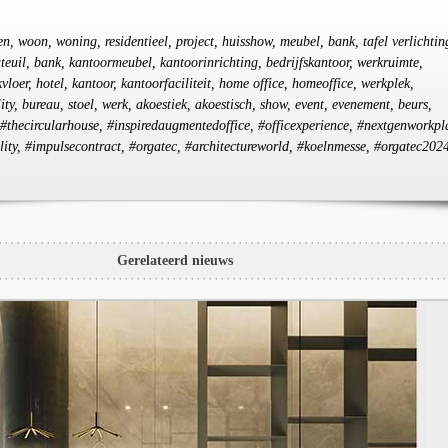
n, woon, woning, residentieel, project, huisshow, meubel, bank, tafel verlichtin
auteuil, bank, kantoormeubel, kantoorinrichting, bedrijfskantoor, werkruimte,
loer, hotel, kantoor, kantoorfaciliteit, home office, homeoffice, werkplek,
ty, bureau, stoel, werk, akoestiek, akoestisch, show, event, evenement, beurs,
 #thecircularhouse, #inspiredaugmentedoffice, #officexperience, #nextgenworkpl
ity, #impulsecontract, #orgatec, #architectureworld, #koelnmesse, #orgatec202
Gerelateerd nieuws