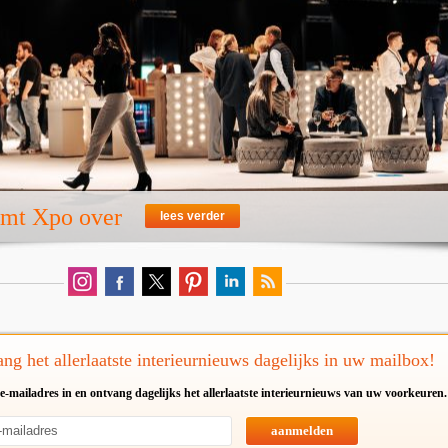
emt Xpo over
lees verder
ng het allerlaatste interieurnieuws dagelijks in uw mailbox!
e-mailadres in en ontvang dagelijks het allerlaatste interieurnieuws van uw voorkeuren.
aanmelden