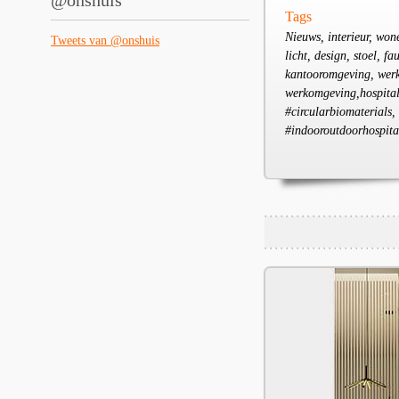
@onshuis
Tags
Nieuws, interieur, wone
Tweets van @onshuis
licht, design, stoel, f
kantooromgeving, werkv
werkomgeving,hospitali
#circularbiomaterials,
#indooroutdoorhospital