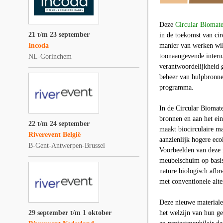
Deze
Circular Biomate
21 t/m 23 september
in de toekomst van cir
Incoda
manier van werken wi
toonaangevende intern
NL-Gorinchem
verantwoordelijkheid 
beheer van hulpbronne
programma.
In de
Circular Biomate
bronnen en aan het ei
22 t/m 24 september
maakt biocirculaire ma
Riverevent België
aanzienlijk hogere eco
B-Gent-Antwerpen-Brussel
Voorbeelden van deze n
meubelschuim op basis
nature biologisch afb
met conventionele alte
Deze nieuwe materialen
29 september t/m 1 oktober
het welzijn van hun ge