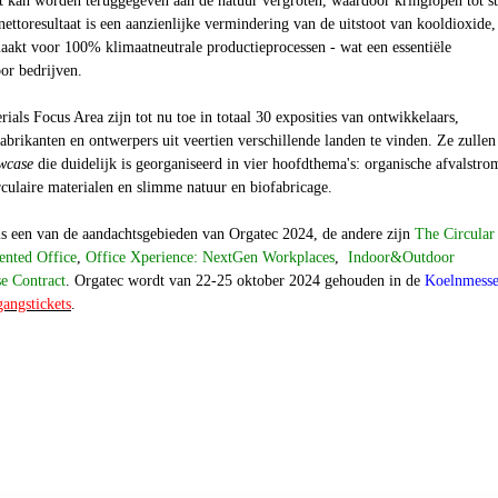
at kan worden teruggegeven aan de natuur vergroten, waardoor kringlopen tot s
ettoresultaat is een aanzienlijke vermindering van de uitstoot van kooldioxide,
aakt voor 100% klimaatneutrale productieprocessen - wat een essentiële
or bedrijven.
rials Focus Area z
ijn tot nu toe in totaal 30 exposities van ontwikkelaars,
fabrikanten en ontwerpers uit veertien verschillende landen te vinden. Ze zullen
wcase
die duidelijk is georganiseerd in vier hoofdthema's: organische afvalstro
rculaire materialen en slimme natuur en biofabricage.
 is een van de aandachtsgebieden van Orgatec 2024, de andere zijn
The Circular
ented Office
,
Office Xperience: NextGen Workplaces
,
Indoor&Outdoor
e Contract
. Orgatec wordt van 22-25 oktober 2024 gehouden in de
Koelnmess
gangstickets
.