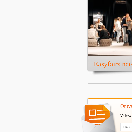
Easyfairs ne
Ontva
Vul uw 