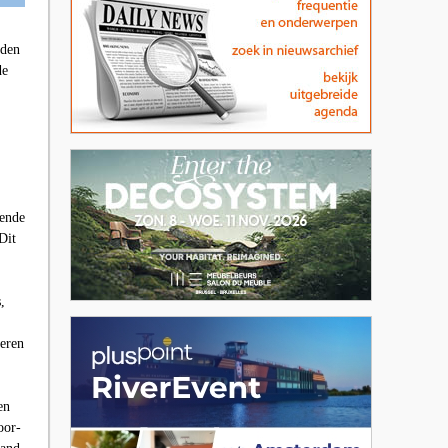
eden
de
iende
Dit
,
veren
en
oor-