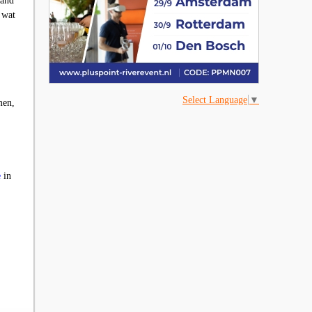
tand
 wat
Select Language
▼
men,
e
in