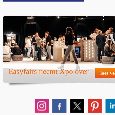
Easyfairs neemt Xpo over
lees v