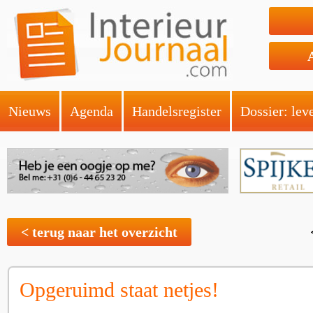
Nieuws
Agenda
Handelsregister
Dossier: lev
< terug naar het overzicht
Opgeruimd staat netjes!