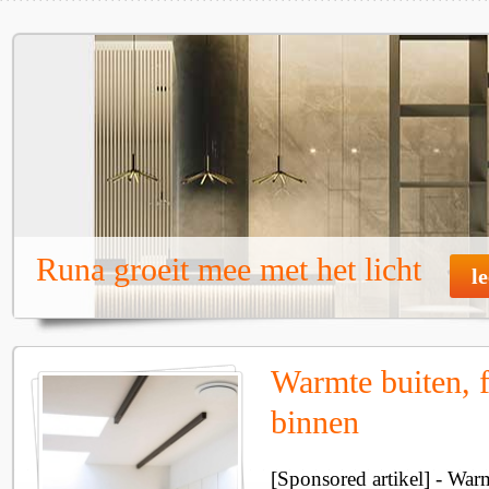
Runa groeit mee met het licht
l
Warmte buiten, f
binnen
[Sponsored artikel] - Wa