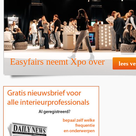
Easyfairs neemt Xpo over
lees v