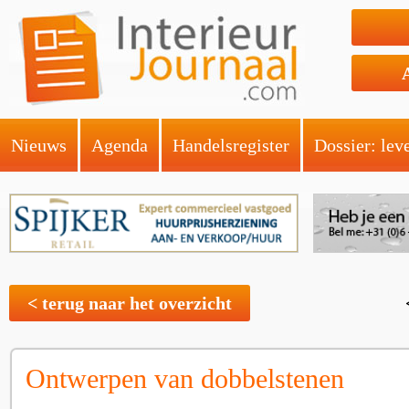
Nieuws
Agenda
Handelsregister
Dossier: lev
< terug naar het overzicht
Ontwerpen van dobbelstenen