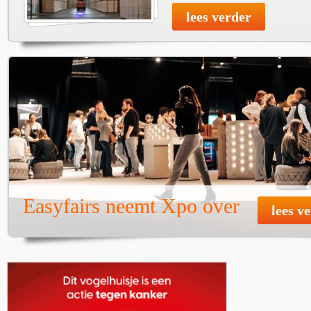
lees verder
Easyfairs neemt Xpo over
lees v