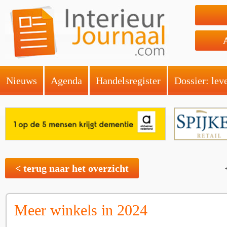
Nieuws
Agenda
Handelsregister
Dossier: lev
< terug naar het overzicht
Meer winkels in 2024