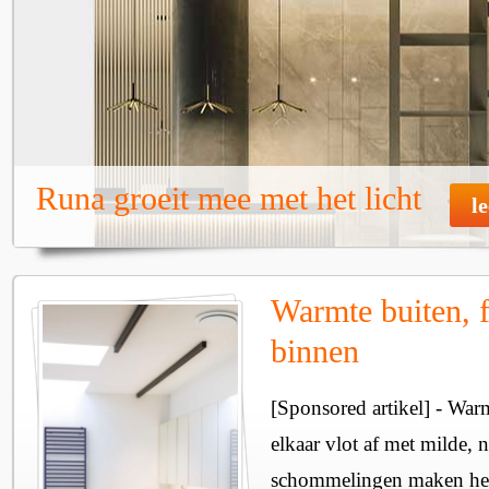
Runa groeit mee met het licht
l
Warmte buiten, f
binnen
[Sponsored artikel] - Wa
elkaar vlot af met milde, n
schommelingen maken het 