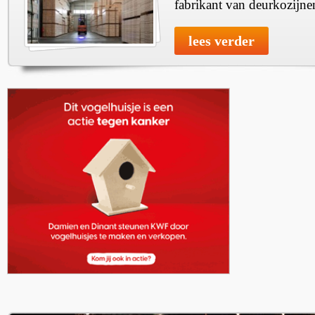
fabrikant van deurkozijne
lees verder