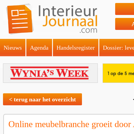
Nieuws
Agenda
Handelsregister
Dossier: lev
< terug naar het overzicht
Online meubelbranche groeit door