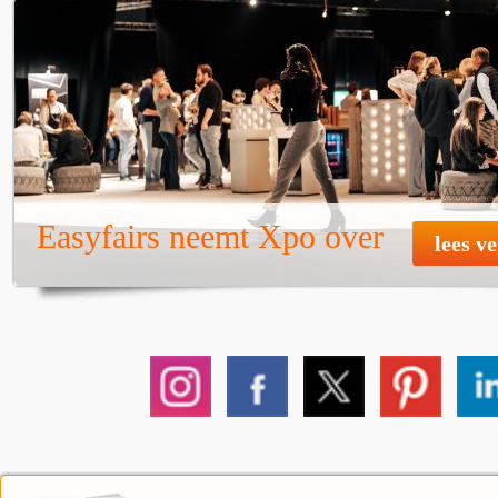
Easyfairs neemt Xpo over
lees v