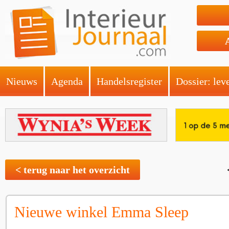
Nieuws
Agenda
Handelsregister
Dossier: lev
< terug naar het overzicht
Nieuwe winkel Emma Sleep