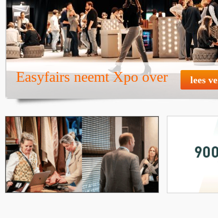
Easyfairs neemt Xpo over
lees v