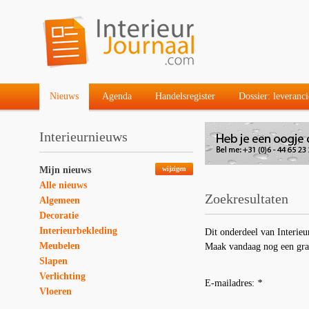
Nieuws
Agenda
Handelsregister
Dossier: leveranci
Interieurnieuws
Mijn nieuws
wijzigen
Alle nieuws
Zoekresultaten
Algemeen
Decoratie
Interieurbekleding
Dit onderdeel van Interieu
Meubelen
Maak vandaag nog een gra
Slapen
Verlichting
E-mailadres:
*
Vloeren