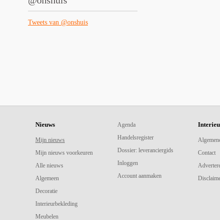
@onshuis
Tweets van @onshuis
Nieuws
Interie
Agenda
Handelsregister
Mijn nieuws
Algemen
Dossier: leveranciergids
Mijn nieuws voorkeuren
Contact
Inloggen
Alle nieuws
Adverter
Account aanmaken
Algemeen
Disclaime
Decoratie
Interieurbekleding
Meubelen