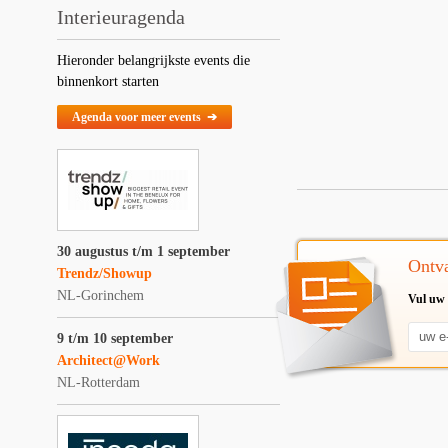
Interieuragenda
Hieronder belangrijkste events die
binnenkort starten
Agenda voor meer events ➔
30 augustus t/m 1 september
Ontva
Trendz/Showup
NL-Gorinchem
Vul uw 
9 t/m 10 september
Architect@Work
NL-Rotterdam