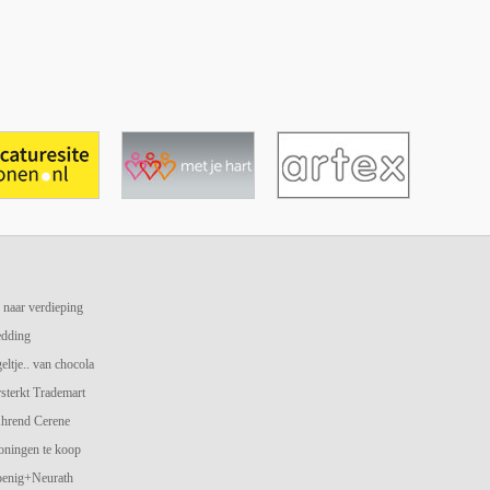
 naar verdieping
edding
geltje.. van chocola
terkt Trademart
hrend Cerene
oningen te koop
oenig+Neurath