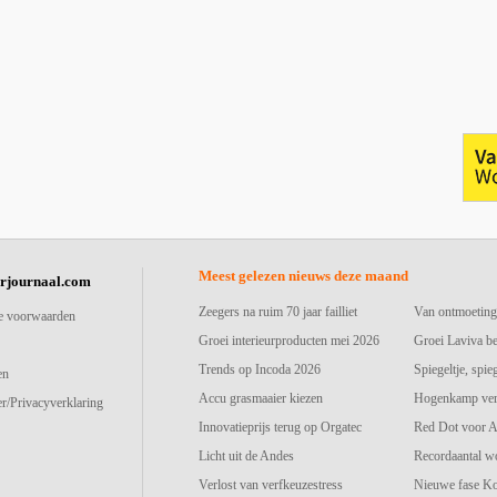
Meest gelezen nieuws deze maand
urjournaal.com
Zeegers na ruim 70 jaar failliet
Van ontmoeting
e voorwaarden
Groei interieurproducten mei 2026
Groei Laviva b
Trends op Incoda 2026
Spiegeltje, spie
en
Accu grasmaaier kiezen
Hogenkamp vers
r/Privacyverklaring
Innovatieprijs terug op Orgatec
Red Dot voor A
Licht uit de Andes
Recordaantal w
Verlost van verfkeuzestress
Nieuwe fase K