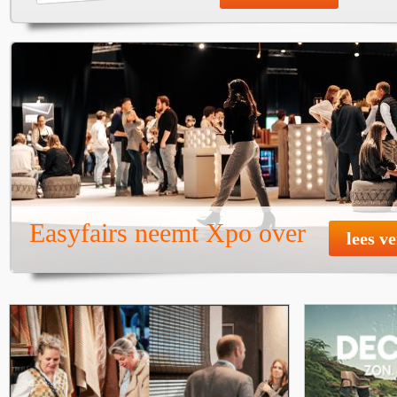
Easyfairs neemt Xpo over
lees v