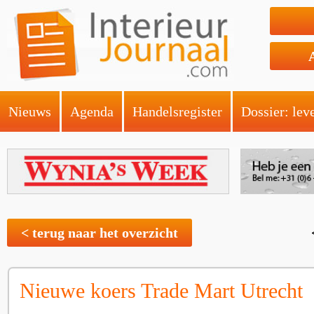
Nieuws
Agenda
Handelsregister
Dossier: lev
< terug naar het overzicht
Nieuwe koers Trade Mart Utrecht