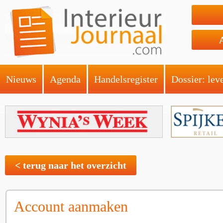
Nieuws
Agenda
Handelsregister
Dossier: lev
< terug naar het overzicht
Account aanmaken