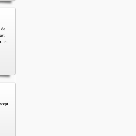
 de
ast
p- en
ncept