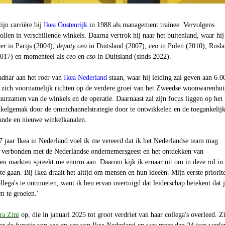
ijn carrière bij
Ikea Oostenrijk
in 1988 als management trainee. Vervolgens
rollen in verschillende winkels. Daarna vertrok hij naar het buitenland, waar hij
er
in Parijs (2004),
deputy ceo
in Duitsland (2007),
ceo
in Polen (2010), Rusl
2017) en momenteel als
ceo
en
cso
in Duitsland (sinds 2022).
adnar aan het roer van
Ikea Nederland
staan, waar hij leiding zal geven aan 6.0
 zich voornamelijk richten op de verdere groei van het Zweedse woonwarenhui
urzamen van de winkels en de operatie. Daarnaast zal zijn focus liggen op het
nkelgemak door de omnichannelstrategie door te ontwikkelen en de toegankelij
aande en nieuwe winkelkanalen.
7 jaar Ikea in Nederland voel ik me vereerd dat ik het Nederlandse team mag
e verbonden met de Nederlandse ondernemersgeest en het ontdekken van
 en markten spreekt me enorm aan. Daarom kijk ik ernaar uit om in deze rol in
e gaan. Bij Ikea draait het altijd om mensen en hun ideeën. Mijn eerste priorite
lega's te ontmoeten, want ik ben ervan overtuigd dat leiderschap betekent dat 
om te groeien.'
ra Zini
op, die in januari 2025 tot groot verdriet van haar collega's overleed. Z