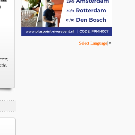
zaam
j
Select Language
▼
teur,
atie,