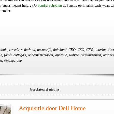
ar de functie van
ceo
en
cso
van Ikea Nederland en was meer dan 24 jaar werk
s januari neemt huidig
cfo
Sandra Schouten
de functie op interim-basis waar; zi
eptember.
enhuis, zweeds, nederland, oostenrijk, duitsland, CEO, CSO, CFO, interim, direc
ie, focus, collega's, ondernemersgeest, operatie, winkels, verduurzamen, organis
ea, #ingkagroup
Gerelateerd nieuws
Acquisitie door Deli Home