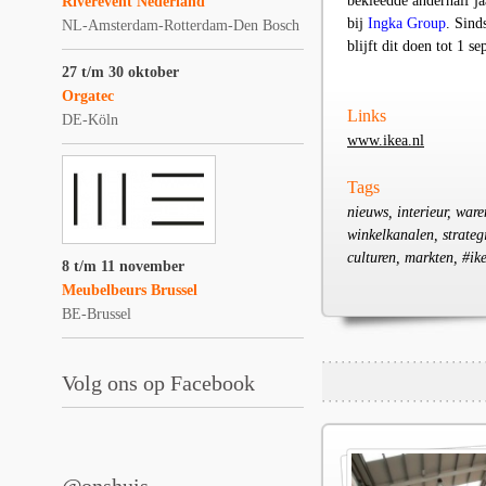
bekleedde anderhalf ja
Riverevent Nederland
bij
Ingka Group
. Sind
NL-Amsterdam-Rotterdam-Den Bosch
blijft dit doen tot 1 s
27 t/m 30 oktober
Orgatec
Links
DE-Köln
www.ikea.nl
Tags
nieuws, interieur, war
winkelkanalen, strateg
culturen, markten, #ik
8 t/m 11 november
Meubelbeurs Brussel
BE-Brussel
Volg ons op Facebook