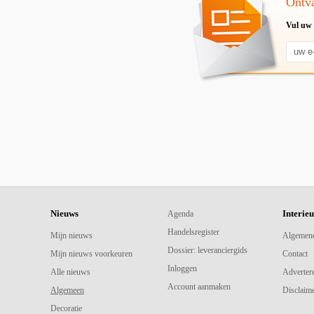
Ontva
Vul uw 
Nieuws
Interie
Agenda
Handelsregister
Mijn nieuws
Algemen
Dossier: leveranciergids
Mijn nieuws voorkeuren
Contact
Inloggen
Alle nieuws
Adverter
Account aanmaken
Algemeen
Disclaime
Decoratie