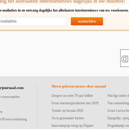
ng het allerlaatste interieurnieuws dagelijks in uw mailbox!
e-mailadres in en ontvang dagelijks het allerlaatste interieurnieuws van uw voorkeuren.
aanmelden
Meest gelezen nieuws deze maand
urjournaal.com
Zeegers na ruim 70 jaar failliet
Wat ligt onder d
e voorwaarden
Groei interieurproducten mei 2026
Van ontmoeting
Trends op Incoda 2026
Groei Laviva b
en
Accu grasmaaier kiezen
Spiegeltje, spie
r/Privacyverklaring
Innovatieprijs terug op Orgatec
Hogenkamp vers