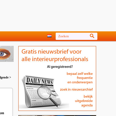
lgende >
gon