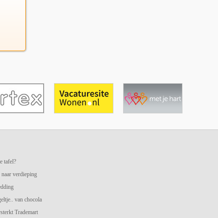
e tafel?
 naar verdieping
edding
geltje.. van chocola
terkt Trademart