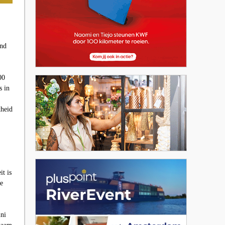
and
00
s in
kheid
it is
je
ini