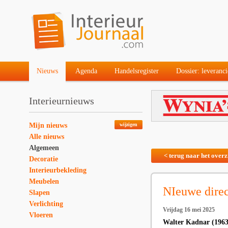
Nieuws
Agenda
Handelsregister
Dossier: leveranci
Interieurnieuws
Mijn nieuws
wijzigen
Alle nieuws
Algemeen
< terug naar het overz
Decoratie
Interieurbekleding
Meubelen
NIeuwe direc
Slapen
Verlichting
Vrijdag 16 mei 2025
Vloeren
Walter Kadnar (1963)