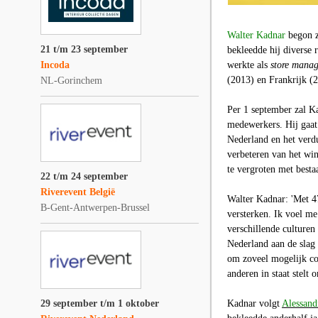
Walter Kadnar
begon z
21 t/m 23 september
bekleedde hij diverse 
Incoda
werkte als
store manag
(2013) en Frankrijk (
NL-Gorinchem
Per 1 september zal K
medewerkers. Hij gaat
Nederland en het verdu
verbeteren van het wi
te vergroten met best
22 t/m 24 september
Riverevent België
Walter Kadnar: 'Met 4
B-Gent-Antwerpen-Brussel
versterken. Ik voel m
verschillende culturen
Nederland aan de slag t
om zoveel mogelijk col
anderen in staat stelt 
29 september t/m 1 oktober
Kadnar volgt
Alessand