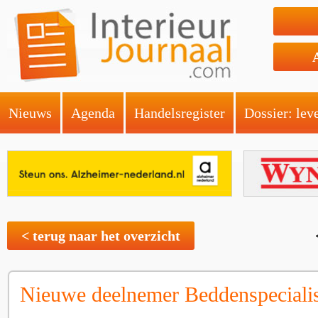
Nieuws
Agenda
Handelsregister
Dossier: lev
< terug naar het overzicht
Nieuwe deelnemer Beddenspecialis