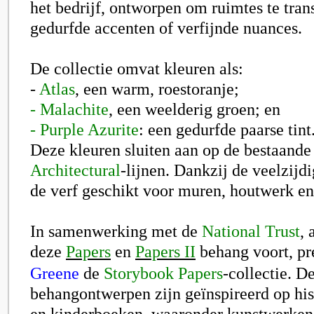
het bedrijf, ontworpen om ruimtes te tra
gedurfde accenten of verfijnde nuances.
De collectie omvat kleuren als:
-
Atlas
, een warm, roestoranje;
- Malachite
, een weelderig groen; en
- Purple Azurite
: een gedurfde paarse tint
Deze kleuren sluiten aan op de bestaand
Architectural
-lijnen. Dankzij de veelzijd
de verf geschikt voor muren, houtwerk e
In samenwerking met de
National Trust
, 
deze
Papers
en
Papers II
behang voort, pr
Greene
de
Storybook Papers
-collectie. D
behangontwerpen zijn geïnspireerd op his
en kinderboeken, waaronder kunstwerke