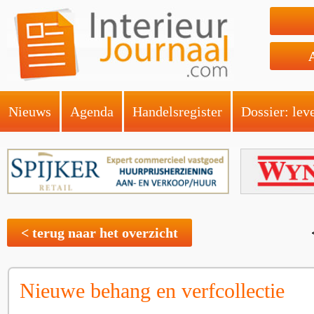
Nieuws
Agenda
Handelsregister
Dossier: lev
< terug naar het overzicht
Nieuwe behang en verfcollectie