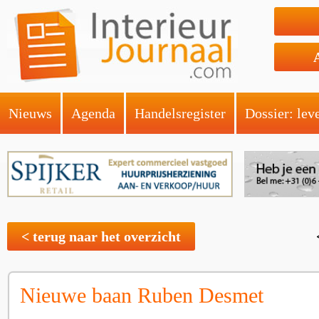
Nieuws
Agenda
Handelsregister
Dossier: lev
< terug naar het overzicht
Nieuwe baan Ruben Desmet