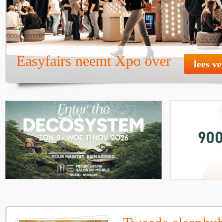
Easyfairs neemt Xpo over
lees v