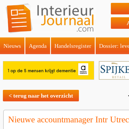
Nieuws
Agenda
Handelsregister
Dossier: lev
< terug naar het overzicht
Nieuwe accountmanager Intr Utrec