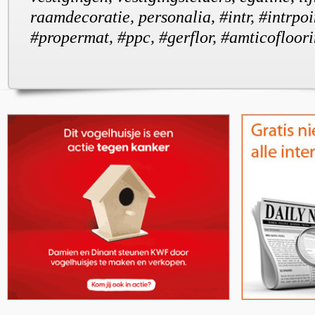
raamdecoratie, personalia, #intr, #intrpoi
#propermat, #ppc, #gerflor, #amticofloor