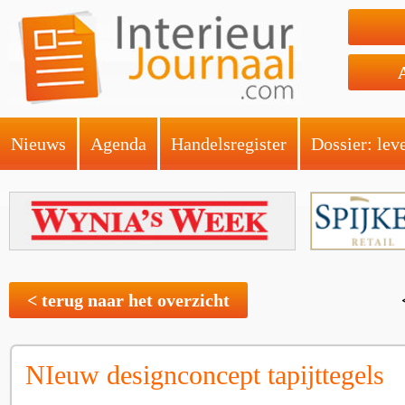
Nieuws
Agenda
Handelsregister
Dossier: lev
< terug naar het overzicht
NIeuw designconcept tapijttegels