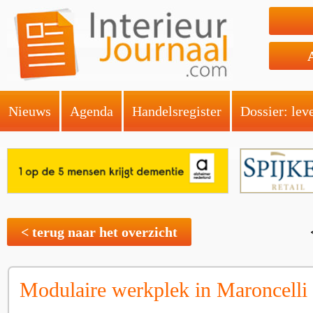
Nieuws
Agenda
Handelsregister
Dossier: lev
< terug naar het overzicht
Modulaire werkplek in Maroncelli