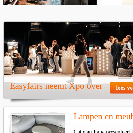
Easyfairs neemt Xpo over
lees v
Lampen en meube
Cattelan Italia presenteer