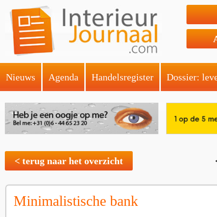
Nieuws
Agenda
Handelsregister
Dossier: lev
< terug naar het overzicht
Minimalistische bank