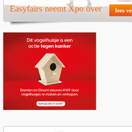
Easyfairs neemt Xpo over
lees v