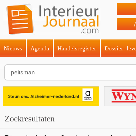
Nieuws
Agenda
Handelsregister
Dossier: lev
Zoekresultaten