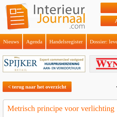
Nieuws
Agenda
Handelsregister
Dossier: lev
< terug naar het overzicht
Metrisch principe voor verlichting