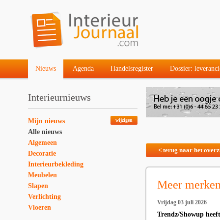
Nieuws
Agenda
Handelsregister
Dossier: leveranci
Interieurnieuws
Mijn nieuws
wijzigen
Alle nieuws
Algemeen
< terug naar het overz
Decoratie
Interieurbekleding
Meubelen
Meer merken
Slapen
Verlichting
Vrijdag 03 juli 2026
Vloeren
Trendz/Showup heeft