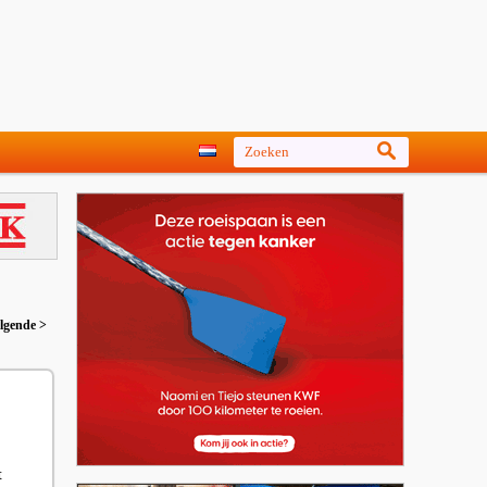
lgende >
t