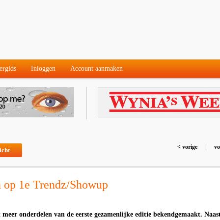
ergids
Inloggen
Account aanmaken
< vorige
|
vo
icht
 op 1e Trendz/Showup
 meer onderdelen van de eerste gezamenlijke editie bekendgemaakt. Naas