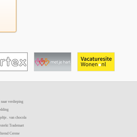
 naar verdieping
edding
geltje.. van chocola
terkt Trademart
hrend Cerene