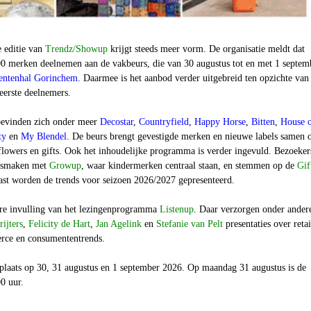
e editie van
Trendz/Showup
krijgt steeds meer vorm. De organisatie meldt dat
0 merken deelnemen aan de vakbeurs, die van 30 augustus tot en met 1 septem
ntenhal Gorinchem
. Daarmee is het aanbod verder uitgebreid ten opzichte van
eerste deelnemers.
bevinden zich onder meer
Decostar
,
Countryfield
,
Happy Horse
,
Bitten
,
House 
ty
en
My Blendel
. De beurs brengt gevestigde merken en nieuwe labels samen 
flowers en gifts. Ook het inhoudelijke programma is verder ingevuld. Bezoeker
ismaken met
Growup
, waar kindermerken centraal staan, en stemmen op de
Gif
st worden de trends voor seizoen 2026/2027 gepresenteerd.
re invulling van het lezingenprogramma
Listenup
. Daar verzorgen onder ander
rijters
,
Felicity de Hart
,
Jan Agelink
en
Stefanie van Pelt
presentaties over retai
rce en consumententrends.
laats op 30, 31 augustus en 1 september 2026. Op maandag 31 augustus is de
0 uur.