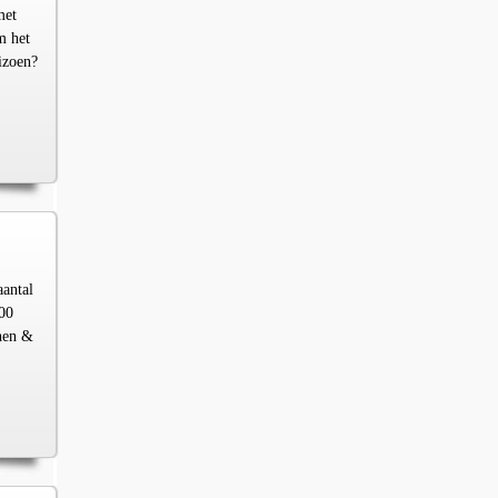
met
m het
izoen?
aantal
00
chen &