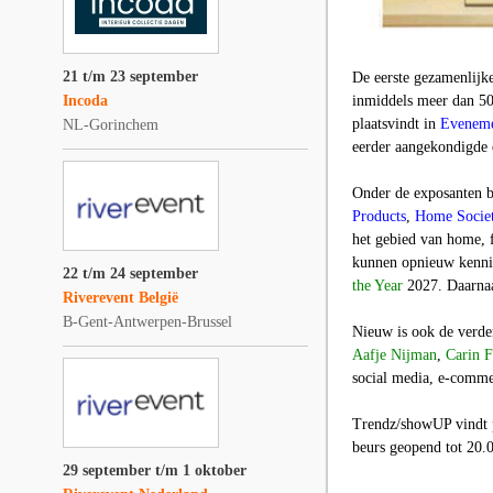
21 t/m 23 september
De eerste gezamenlijk
Incoda
inmiddels meer dan 50
plaatsvindt in
Eveneme
NL-Gorinchem
eerder aangekondigde 
Onder de exposanten 
Products
,
Home Socie
het gebied van home, 
kunnen opnieuw kenn
22 t/m 24 september
the Year
2027. Daarnaa
Riverevent België
B-Gent-Antwerpen-Brussel
Nieuw is ook de verde
Aafje Nijman
,
Carin F
social media, e-comme
Trendz/showUP vindt p
beurs geopend tot 20.0
29 september t/m 1 oktober