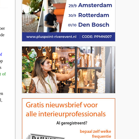
ber
 de
of
op
s
t of
en
l,