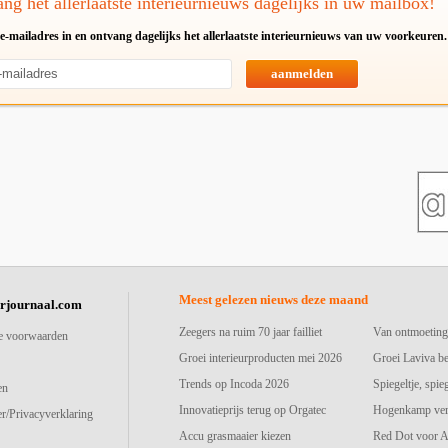
ng het allerlaatste interieurnieuws dagelijks in uw mailbox!
e-mailadres in en ontvang dagelijks het allerlaatste interieurnieuws van uw voorkeuren.
aanmelden
Meest gelezen nieuws deze maand
urjournaal.com
Zeegers na ruim 70 jaar failliet
Van ontmoeting
e voorwaarden
Groei interieurproducten mei 2026
Groei Laviva b
Trends op Incoda 2026
Spiegeltje, spie
en
Innovatieprijs terug op Orgatec
Hogenkamp vers
r/Privacyverklaring
Accu grasmaaier kiezen
Red Dot voor A