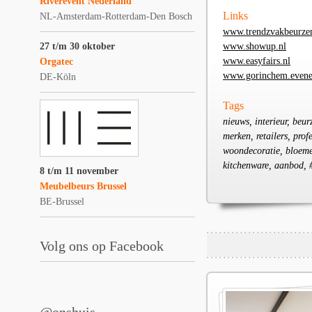
Riverevent Nederland
Links
NL-Amsterdam-Rotterdam-Den Bosch
www.trendzvakbeurzen
27 t/m 30 oktober
www.showup.nl
www.easyfairs.nl
Orgatec
www.gorinchem.evene
DE-Köln
Tags
nieuws, interieur, beu
merken, retailers, prof
woondecoratie, bloemen,
kitchenware, aanbod, 
8 t/m 11 november
Meubelbeurs Brussel
BE-Brussel
Volg ons op Facebook