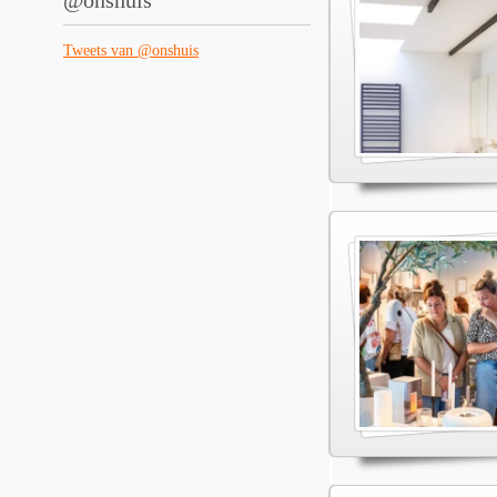
@onshuis
Tweets van @onshuis