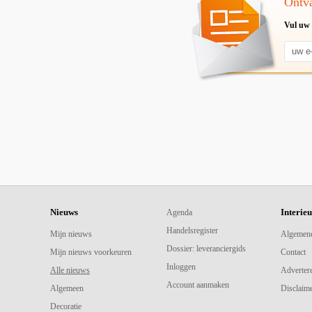
Ontva
Vul uw 
Nieuws
Interie
Agenda
Handelsregister
Mijn nieuws
Algemen
Dossier: leveranciergids
Mijn nieuws voorkeuren
Contact
Inloggen
Alle nieuws
Adverter
Account aanmaken
Algemeen
Disclaime
Decoratie