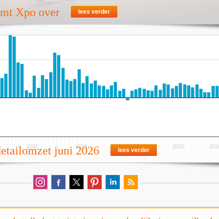
emt Xpo over
lees verder
detailomzet juni 2026
lees verder