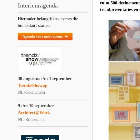
ruim 500 deelnemend
Interieuragenda
trendpresentaties en
Hieronder belangrijkste events die
binnenkort starten
Agenda voor meer events ➔
30 augustus t/m 1 september
Trendz/Showup
NL-Gorinchem
9 t/m 10 september
Architect@Work
NL-Rotterdam