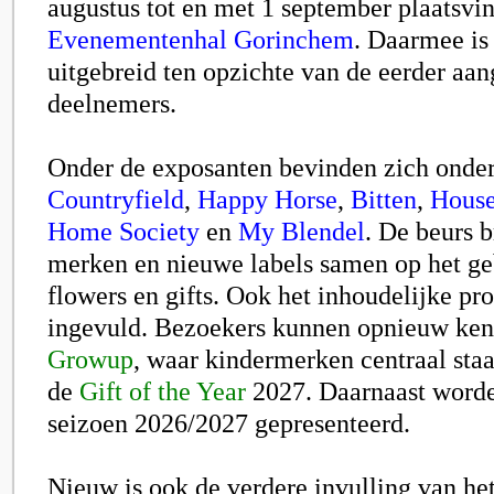
augustus tot en met 1 september plaatsvin
Evenementenhal Gorinchem
. Daarmee is
uitgebreid ten opzichte van de eerder aa
deelnemers.
Onder de exposanten bevinden zich onde
Countryfield
,
Happy Horse
,
Bitten
,
House
Home Society
en
My Blendel
. De beurs 
merken en nieuwe labels samen op het g
flowers en gifts. Ook het inhoudelijke p
ingevuld. Bezoekers kunnen opnieuw ke
Growup
, waar kindermerken centraal sta
de
Gift of the Year
2027. Daarnaast worde
seizoen 2026/2027 gepresenteerd.
Nieuw is ook de verdere invulling van he