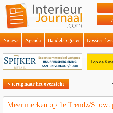
Nieuws
Agenda
Handelsregister
Dossier: lev
< terug naar het overzicht
Meer merken op 1e Trendz/Showu