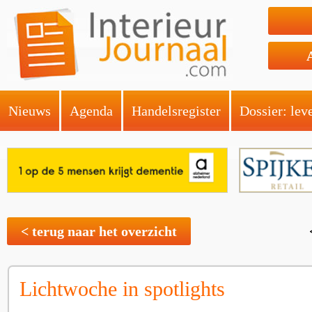
Nieuws
Agenda
Handelsregister
Dossier: lev
< terug naar het overzicht
Lichtwoche in spotlights