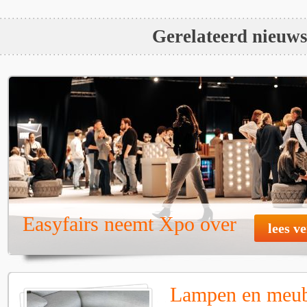
Gerelateerd nieuw
Easyfairs neemt Xpo over
lees v
Lampen en meube