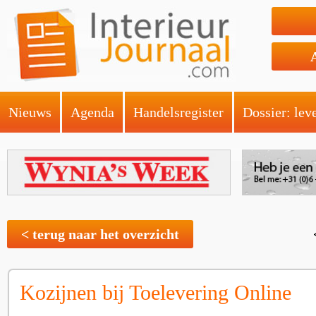
Nieuws
Agenda
Handelsregister
Dossier: lev
< terug naar het overzicht
Kozijnen bij Toelevering Online