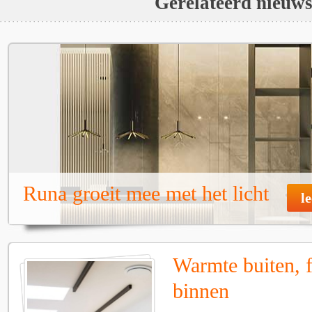
Gerelateerd nieuw
Runa groeit mee met het licht
l
Warmte buiten, f
binnen