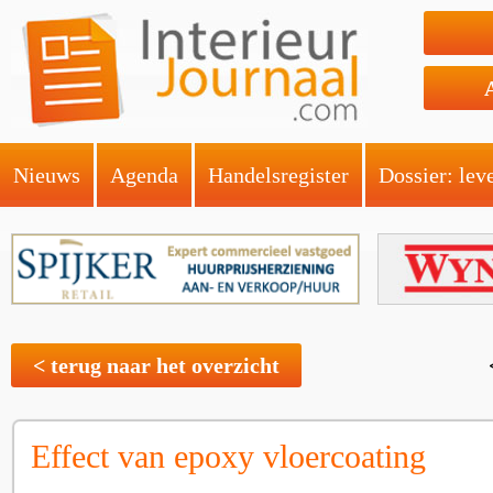
Nieuws
Agenda
Handelsregister
Dossier: lev
< terug naar het overzicht
Effect van epoxy vloercoating