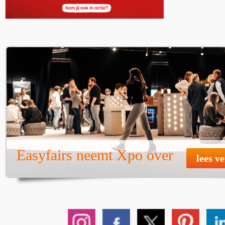
Easyfairs neemt Xpo over
lees v