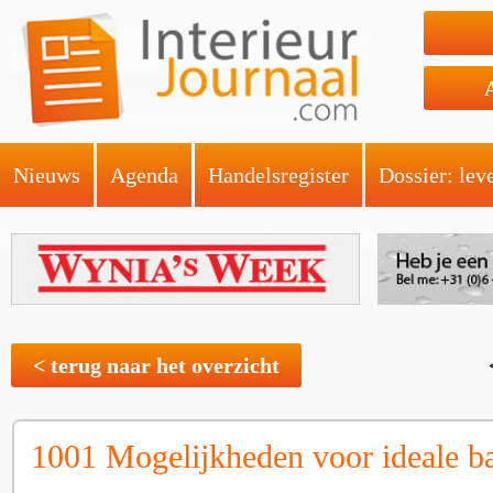
Nieuws
Agenda
Handelsregister
Dossier: lev
< terug naar het overzicht
1001 Mogelijkheden voor ideale b