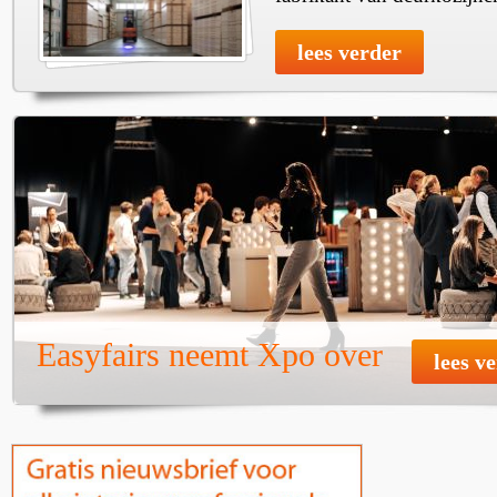
lees verder
Easyfairs neemt Xpo over
lees v