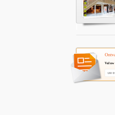
Ontva
Vul uw 