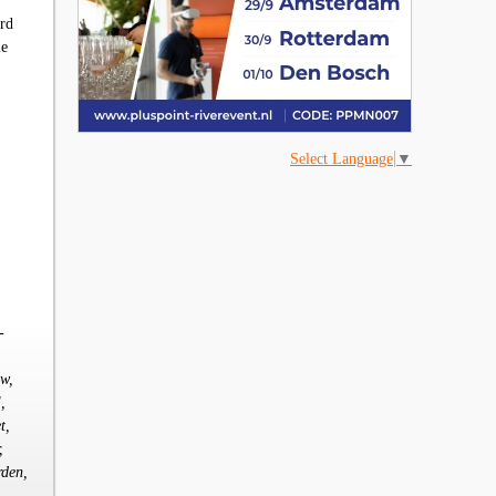
erd
ie
Select Language
▼
-
ow,
,
t,
,
rden,