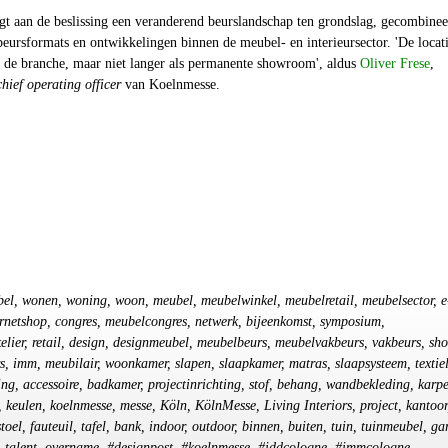
gt aan de beslissing een veranderend beurslandschap ten grondslag, gecombine
eursformats en ontwikkelingen binnen de meubel- en interieursector. 'De locat
r de branche, maar niet langer als permanente showroom', aldus
Oliver Frese
,
chief operating officer
van Koelnmesse.
bel, wonen, woning, woon, meubel, meubelwinkel, meubelretail, meubelsector, e
ernetshop, congres, meubelcongres, netwerk, bijeenkomst, symposium,
lier, retail, design, designmeubel, meubelbeurs, meubelvakbeurs, vakbeurs, sh
s, imm, meubilair, woonkamer, slapen, slaapkamer, matras, slaapsysteem, textiel
ting, accessoire, badkamer, projectinrichting, stof, behang, wandbekleding, karpe
 keulen, koelnmesse, messe, Köln, KölnMesse, Living Interiors, project, kantoor
oel, fauteuil, tafel, bank, indoor, outdoor, binnen, buiten, tuin, tuinmeubel, ga
p, talent, overname, #designpost, #koelnmesse, #iddcologne, #immcologne