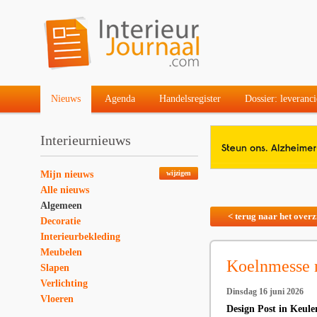
Nieuws
Agenda
Handelsregister
Dossier: leveranci
Interieurnieuws
Mijn nieuws
wijzigen
Alle nieuws
Algemeen
< terug naar het overz
Decoratie
Interieurbekleding
Meubelen
Koelnmesse 
Slapen
Verlichting
Dinsdag 16 juni 2026
Vloeren
Design Post in Keul