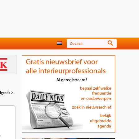
lgende >
e