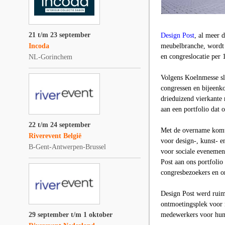
21 t/m 23 september
Design Post
, al meer d
Incoda
meubelbranche, wordt
en congreslocatie per 1
NL-Gorinchem
Volgens Koelnmesse slu
congressen en bijeenko
drieduizend vierkante 
aan een portfolio dat 
22 t/m 24 september
Met de overname komt 
Riverevent België
voor design-, kunst- e
B-Gent-Antwerpen-Brussel
voor sociale evenemen
Post aan ons portfolio
congresbezoekers en o
Design Post werd ruim
ontmoetingsplek voor n
29 september t/m 1 oktober
medewerkers voor hun 