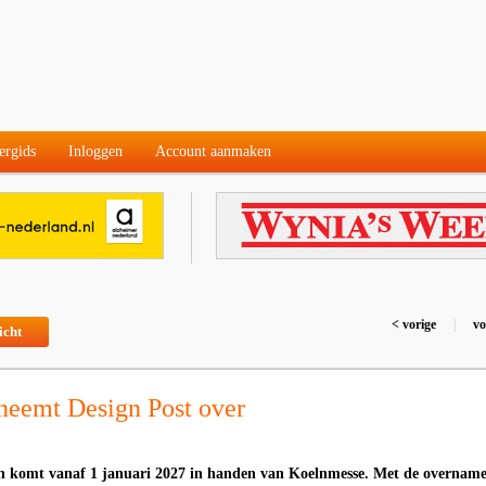
ergids
Inloggen
Account aanmaken
< vorige
|
vo
icht
neemt Design Post over
en komt vanaf 1 januari 2027 in handen van Koelnmesse. Met de overnam