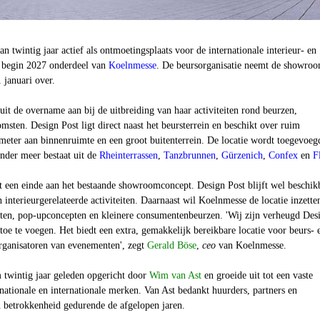
an twintig jaar actief als ontmoetingsplaats voor de internationale interieur- en
 begin 2027 onderdeel van
Koelnmesse
. De beursorganisatie neemt de showro
 januari over.
it de overname aan bij de uitbreiding van haar activiteiten rond beurzen,
msten. Design Post ligt direct naast het beursterrein en beschikt over ruim
meter aan binnenruimte en een groot buitenterrein. De locatie wordt toegevoeg
onder meer bestaat uit de
Rheinterrassen
,
Tanzbrunnen
,
Gürzenich
,
Confex
en
F
een einde aan het bestaande showroomconcept. Design Post blijft wel beschik
n interieurgerelateerde activiteiten. Daarnaast wil Koelnmesse de locatie inzette
ten, pop-upconcepten en kleinere consumentenbeurzen. 'Wij zijn verheugd Des
 toe te voegen. Het biedt een extra, gemakkelijk bereikbare locatie voor beurs- 
rganisatoren van evenementen', zegt
Gerald Böse
,
ceo
van Koelnmesse.
 twintig jaar geleden opgericht door
Wim van Ast
en groeide uit tot een vaste
ationale en internationale merken. Van Ast bedankt huurders, partners en
betrokkenheid gedurende de afgelopen jaren.