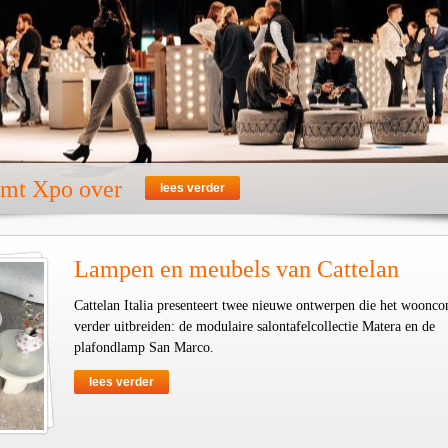
emt Xpo over
lees verder
Lampen en meubels van Cattelan
Cattelan Italia presenteert twee nieuwe ontwerpen die het woonco
verder uitbreiden: de modulaire salontafelcollectie Matera en de
plafondlamp San Marco.
lees verder