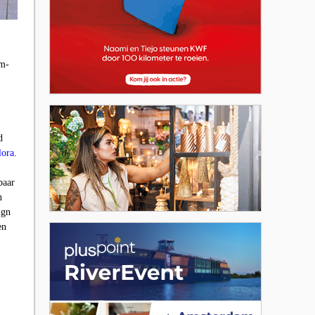
om-
d
lora
.
baar
n
ign
en