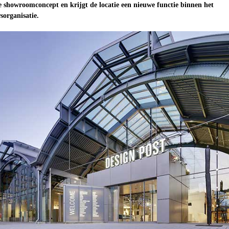
e showroomconcept en krijgt de locatie een nieuwe functie binnen het
sorganisatie.