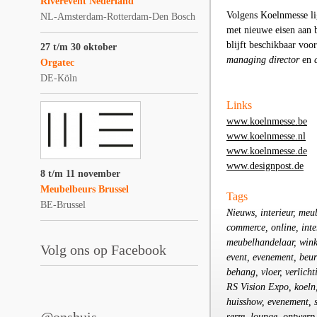
Riverevent Nederland
Volgens Koelnmesse li
NL-Amsterdam-Rotterdam-Den Bosch
met nieuwe eisen aan b
blijft beschikbaar voo
27 t/m 30 oktober
managing director
en
Orgatec
DE-Köln
Links
www.koelnmesse.be
www.koelnmesse.nl
www.koelnmesse.de
www.designpost.de
8 t/m 11 november
Meubelbeurs Brussel
Tags
BE-Brussel
Nieuws, interieur, meu
commerce, online, int
meubelhandelaar, winke
Volg ons op Facebook
event, evenement, beur
behang, vloer, verlich
RS Vision Expo, koeln,
huisshow, evenement, st
serre, lounge, ontwer