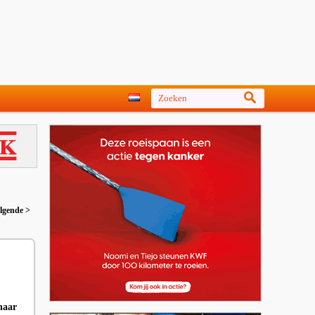
lgende >
naar