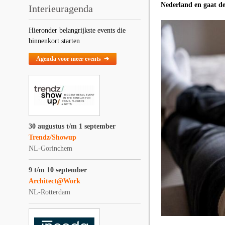
Nederland en gaat d
Interieuragenda
Hieronder belangrijkste events die
binnenkort starten
Agenda voor meer events ➔
30 augustus t/m 1 september
Trendz/Showup
NL-Gorinchem
9 t/m 10 september
Architect@Work
NL-Rotterdam