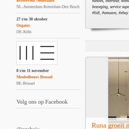
Riverevent Nederland
nieuws, interieur, webs
NL-Amsterdam-Rotterdam-Den Bosch
bezorging, service sup
#lidl, #amazon, #ebay
27 t/m 30 oktober
Orgatec
DE-Köln
8 t/m 11 november
Meubelbeurs Brussel
BE-Brussel
Volg ons op Facebook
Runa groeit m