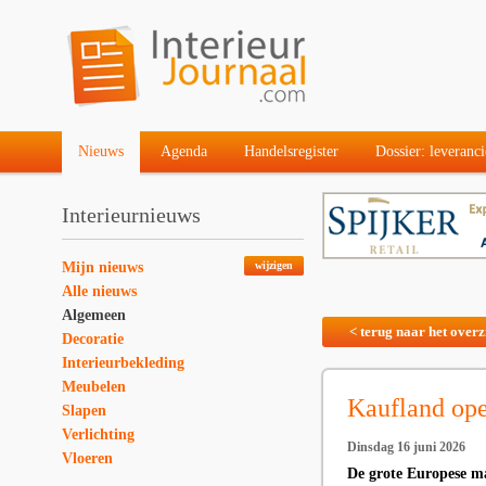
Nieuws
Agenda
Handelsregister
Dossier: leveranci
Interieurnieuws
Mijn nieuws
wijzigen
Alle nieuws
Algemeen
< terug naar het overz
Decoratie
Interieurbekleding
Meubelen
Kaufland op
Slapen
Verlichting
Dinsdag 16 juni 2026
Vloeren
De grote Europese ma