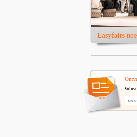
Easyfairs ne
Ontva
Vul uw 