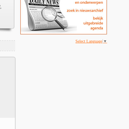
,
Select Language
▼