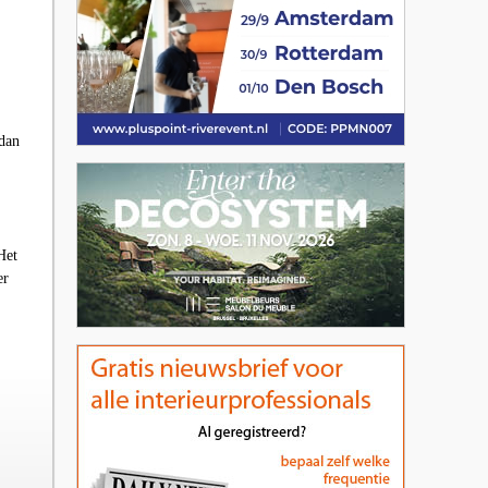
 dan
Het
er