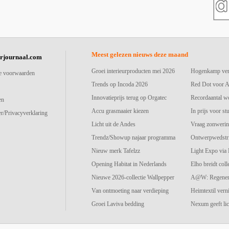
Meest gelezen nieuws deze maand
urjournaal.com
Groei interieurproducten mei 2026
Hogenkamp vers
e voorwaarden
Trends op Incoda 2026
Red Dot voor A
Innovatieprijs terug op Orgatec
Recordaantal w
en
Accu grasmaaier kiezen
In prijs voor st
r/Privacyverklaring
Licht uit de Andes
Vraag zonwerin
Trendz/Showup najaar programma
Ontwerpwedstri
Nieuw merk Tafelzz
Light Expo via
Opening Habitat in Nederlands
Elho breidt colle
Nieuwe 2026-collectie Wallpepper
A@W: Regenerat
Van ontmoeting naar verdieping
Heimtextil vern
Groei Laviva bedding
Nexum geeft lic