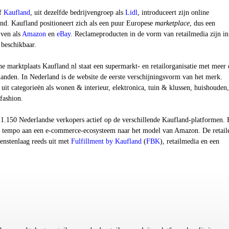
jf
Kaufland
, uit dezelfde bedrijvengroep als
Lidl
, introduceert zijn online
and. Kaufland positioneert zich als een puur Europese
marketplace
, dus een
jven als
Amazon
en
eBay
.
Reclameproducten in de vorm van retailmedia zijn in
 beschikbaar.
e marktplaats Kaufland.nl staat een supermarkt- en retailorganisatie met meer
landen. In Nederland is de website de eerste verschijningsvorm van het merk.
 uit categorieën als wonen & interieur, elektronica, tuin & klussen, huishouden,
fashion.
 1.150 Nederlandse verkopers actief op de verschillende Kaufland-platformen. 
 tempo aan een e-commerce-ecosysteem naar het model van Amazon. De retail
ienstenlaag reeds uit met
Fulfillment by Kaufland
(
FBK
)
,
retailmedia en een