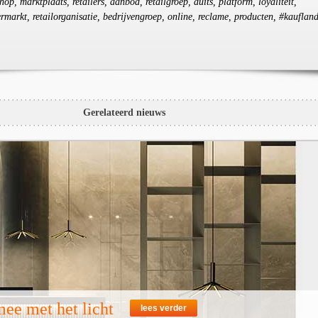
hop, marktplaats, retailers, aanbod, retailgroep, duits, platform, loyaliteit,
ermarkt, retailorganisatie, bedrijvengroep, online, reclame, producten, #kaufland
Gerelateerd nieuws
ee met het licht
lees verder