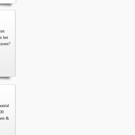
met
m het
izoen?
aantal
00
chen &