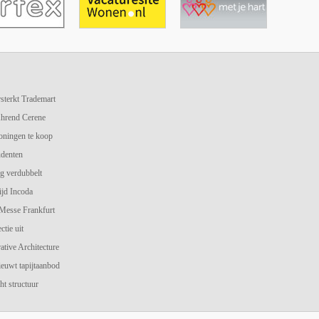
terkt Trademart
hrend Cerene
oningen te koop
udenten
g verdubbelt
jd Incoda
 Messe Frankfurt
ctie uit
ive Architecture
ieuwt tapijtaanbod
ht structuur