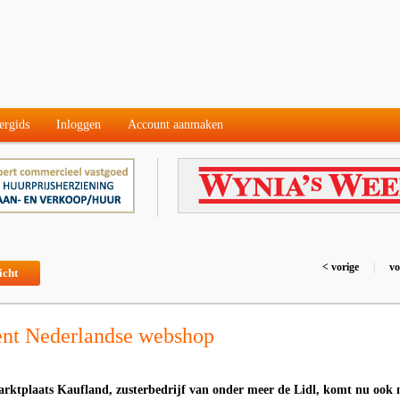
ergids
Inloggen
Account aanmaken
< vorige
|
vo
icht
ent Nederlandse webshop
rktplaats Kaufland, zusterbedrijf van onder meer de Lidl, komt nu ook 