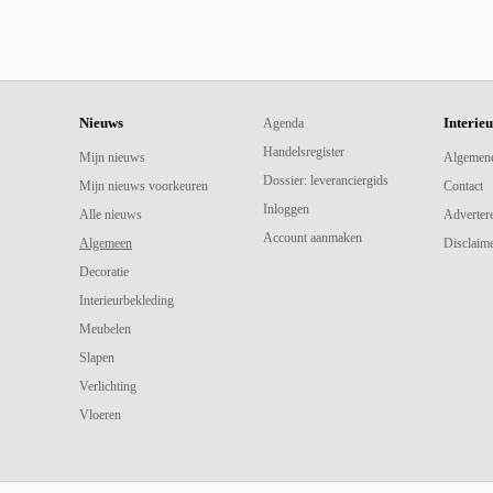
Nieuws
Interie
Agenda
Handelsregister
Mijn nieuws
Algemen
Dossier: leveranciergids
Mijn nieuws voorkeuren
Contact
Inloggen
Alle nieuws
Adverter
Account aanmaken
Algemeen
Disclaime
Decoratie
Interieurbekleding
Meubelen
Slapen
Verlichting
Vloeren