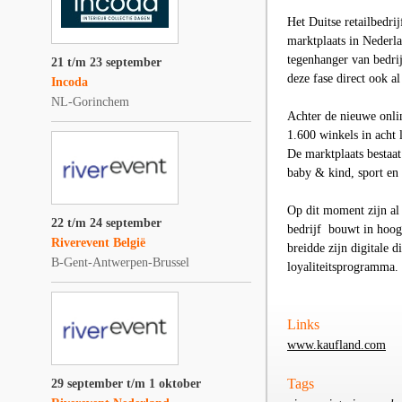
Het Duitse retailbedri
marktplaats in Nederl
tegenhanger van bedri
21 t/m 23 september
deze fase direct ook al
Incoda
NL-Gorinchem
Achter de nieuwe onlin
1.600 winkels in acht 
De marktplaats bestaat
baby & kind, sport en 
Op dit moment zijn al
22 t/m 24 september
bedrijf
bouwt in hoog
Riverevent België
breidde zijn digitale d
B-Gent-Antwerpen-Brussel
loyaliteitsprogramma.
Links
www.kaufland.com
Tags
29 september t/m 1 oktober