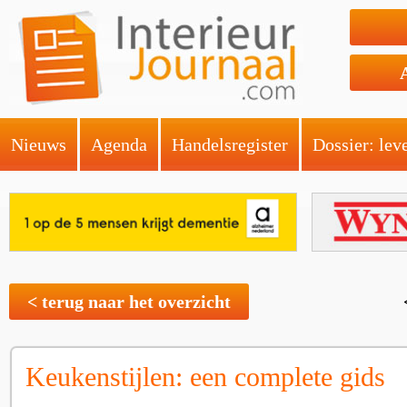
Nieuws
Agenda
Handelsregister
Dossier: lev
< terug naar het overzicht
Keukenstijlen: een complete gids