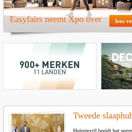
Easyfairs neemt Xpo over
lees v
Tweede slaaphub
Heimtextil breidt het seg