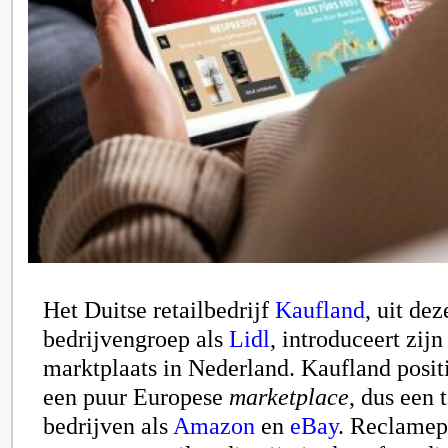
Het Duitse retailbedrijf
Kaufland
, uit dez
bedrijvengroep als
Lidl
, introduceert zijn
marktplaats in Nederland. Kaufland positi
een puur Europese
marketplace
, dus een
bedrijven als
Amazon
en
eBay
.
Reclamepr