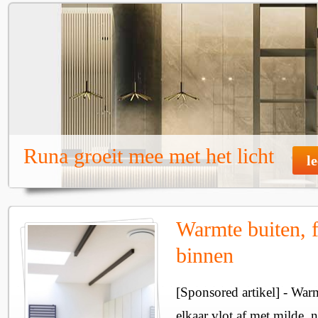
Runa groeit mee met het licht
l
Warmte buiten, f
binnen
[Sponsored artikel] - Wa
elkaar vlot af met milde, n