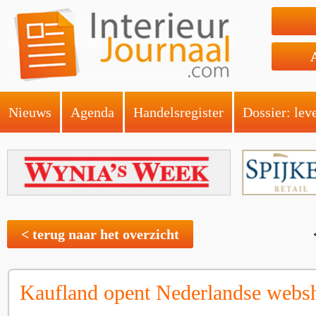
Nieuws
Agenda
Handelsregister
Dossier: lev
< terug naar het overzicht
Kaufland opent Nederlandse webs