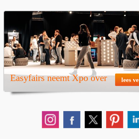
Easyfairs neemt Xpo over
lees v