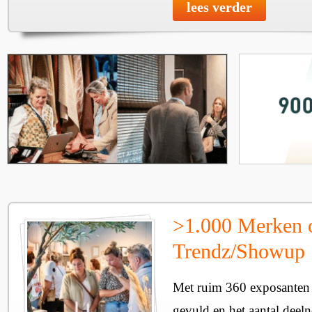
lees verder
>1.000 Merken 
Trendz/Showup
Met ruim 360 exposanten i
gevuld en het aantal deel