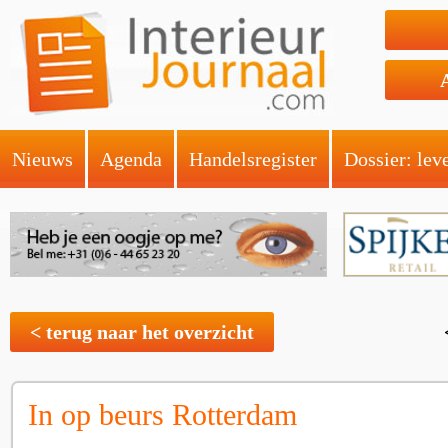
Nieuws
Agenda
Handelsregister
Dossier: lev
< terug naar het overzicht
In op beurs Rotterdam