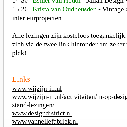
14:30 |
Esther van Houdt
- Milan Design 
15:20 |
Krista van Oudheusden
- Vintage 
interieurprojecten
Alle lezingen zijn kosteloos toegankelijk
zich via de twee link hieronder om zeker 
plek!
Links
www.wijzijn-in.nl
www.wijzijn-in.nl/activiteiten/in-op-desi
stand-lezingen/
www.designdistrict.nl
www.vannellefabriek.nl