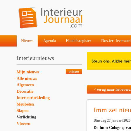
Nieuws
Agenda
Handelsregister
Dossier: leveranci
Interieurnieuws
Mijn nieuws
wijzigen
Alle nieuws
Algemeen
< terug naar het overz
Decoratie
Interieurbekleding
Meubelen
Imm zet nieu
Slapen
Verlichting
Dinsdag 27 januari 2026
Vloeren
De Imm Cologne, van 