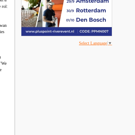
 60%
 rol:
iwan
ies
Select Language
▼
n
 'We
e