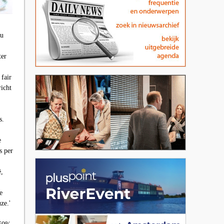
nu
ter
 fair
icht
s.
e
s per
ë,
e
ze.'