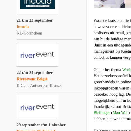
21 t/m 23 september
Waar de laatste editie
Incoda
bewust voor een kleine
beslissers uit retail,
NL-Gorinchem
aan bij de huidige mar
'Juist in een uitdagend
management bij Koelnm
collecties kunnen verg
Onder het thema
World
22 t/m 24 september
Het bezoekersprofiel b
Riverevent België
groothandels en onlin
B-Gent-Antwerpen-Brussel
inkoopgroepen waren a
bezoeker hoog lag. De 
mogelijkheid om in ko
Frankrijk, Groot-Brit
Bleilinger
(
Man Wah
)
hebben nieuwe internat
29 september t/m 1 oktober