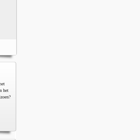
met
m het
izoen?