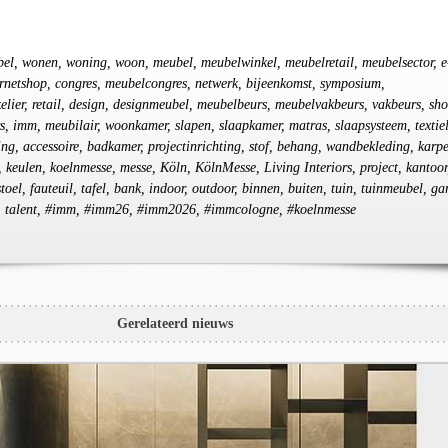
bel, wonen, woning, woon, meubel, meubelwinkel, meubelretail, meubelsector, e
ernetshop, congres, meubelcongres, netwerk, bijeenkomst, symposium,
lier, retail, design, designmeubel, meubelbeurs, meubelvakbeurs, vakbeurs, sh
s, imm, meubilair, woonkamer, slapen, slaapkamer, matras, slaapsysteem, textiel
ting, accessoire, badkamer, projectinrichting, stof, behang, wandbekleding, karpe
 keulen, koelnmesse, messe, Köln, KölnMesse, Living Interiors, project, kantoor
oel, fauteuil, tafel, bank, indoor, outdoor, binnen, buiten, tuin, tuinmeubel, ga
p, talent, #imm, #imm26, #imm2026, #immcologne, #koelnmesse
Gerelateerd nieuws