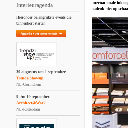
internationale inkoo
Interieuragenda
nadruk niet op schaal
Hieronder belangrijkste events die
binnenkort starten
Agenda voor meer events ➔
30 augustus t/m 1 september
Trendz/Showup
NL-Gorinchem
9 t/m 10 september
Architect@Work
NL-Rotterdam