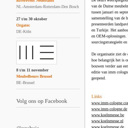
De beurs weerspiegeld
Riverevent Nederland
van de Duitse meubelma
NL-Amsterdam-Rotterdam-Den Bosch
tussen januari en sept
samenstelling van de 
27 t/m 30 oktober
presenteerden landpav
Orgatec
en Turkije. Het aanbod
DE-Köln
en OEM-oplossingen. V
sourcingstrategieën e
De organisatie ziet de 
hoe belangrijk het is 
bouwen verder aan een 
8 t/m 11 november
editie van imm cologne
Meubelbeurs Brussel
geopend.
BE-Brussel
Links
Volg ons op Facebook
www.imm-cologne.c
www.imm-cologne.de
www.koelnmesse.be
www.koelnmesse.nl
www.koelnmesse.de