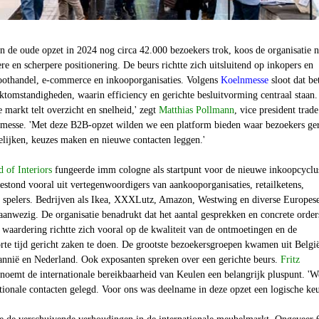
 in de oude opzet in 2024 nog circa 42.000 bezoekers trok, koos de organisatie 
re en scherpere positionering. De beurs richtte zich uitsluitend op inkopers en
 groothandel, e-commerce en inkooporganisaties. Volgens
Koelnmesse
sloot dat be
ktomstandigheden, waarin efficiency en gerichte besluitvorming centraal staan.
e markt telt overzicht en snelheid,' zegt
Matthias Pollmann
, vice president trade
esse. 'Met deze B2B-opzet wilden we een platform bieden waar bezoekers ger
elijken, keuzes maken en nieuwe contacten leggen.'
 of Interiors
fungeerde imm cologne als startpunt voor de nieuwe inkoopcyclu
estond vooral uit vertegenwoordigers van aankooporganisaties, retailketens,
e spelers. Bedrijven als Ikea, XXXLutz, Amazon, Westwing en diverse Europes
anwezig. De organisatie benadrukt dat het aantal gesprekken en concrete order
waardering richtte zich vooral op de kwaliteit van de ontmoetingen en de
rte tijd gericht zaken te doen. De grootste bezoekersgroepen kwamen uit Belgi
tannië en Nederland. Ook exposanten spreken over een gerichte beurs.
Fritz
 noemt de internationale bereikbaarheid van Keulen een belangrijk pluspunt. 'W
ionale contacten gelegd. Voor ons was deelname in deze opzet een logische keu