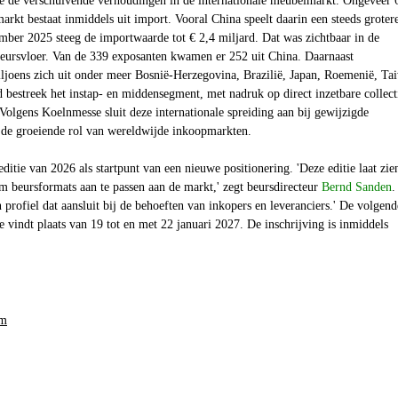
e de verschuivende verhoudingen in de internationale meubelmarkt. Ongeveer
rkt bestaat inmiddels uit import. Vooral China speelt daarin een steeds grotere
ember 2025 steeg de importwaarde tot € 2,4 miljard. Dat was zichtbaar in de
beursvloer. Van de 339 exposanten kwamen er 252 uit China. Daarnaast
iljoens zich uit onder meer Bosnië-Herzegovina, Brazilië, Japan, Roemenië, Ta
 bestreek het instap- en middensegment, met nadruk op direct inzetbare collect
olgens Koelnmesse sluit deze internationale spreiding aan bij gewijzigde
n de groeiende rol van wereldwijde inkoopmarkten.
editie van 2026 als startpunt van een nieuwe positionering. 'Deze editie laat zie
om beursformats aan te passen aan de markt,' zegt beursdirecteur
Bernd Sanden
.
profiel dat aansluit bij de behoeften van inkopers en leveranciers.' De volgend
 vindt plaats van 19 tot en met 22 januari 2027. De inschrijving is inmiddels
om