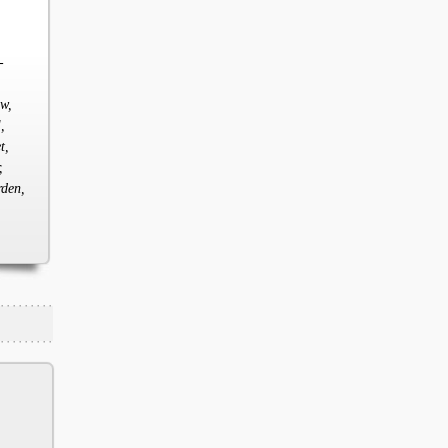
-
ow,
,
t,
,
rden,