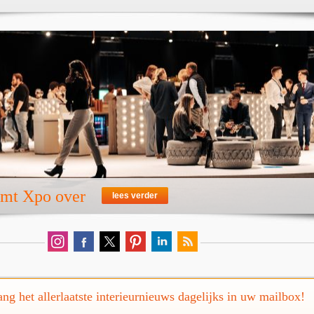
emt Xpo over
lees verder
ng het allerlaatste interieurnieuws dagelijks in uw mailbox!