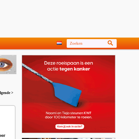
lgende >
oor