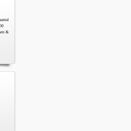
aantal
00
chen &