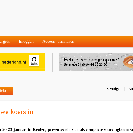
ergids
Inloggen
Account aanmaken
< vorige
|
vo
icht
we koers in
20-23 januari in Keulen, presenteerde zich als compacte sourcingbeurs v