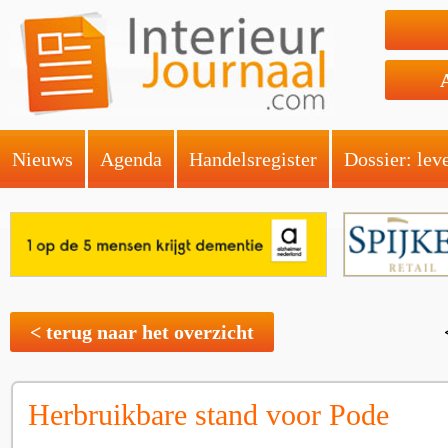
Nieuws
Agenda
Handelsregister
Dossier: lev
< terug naar het overzicht
Herbruikbare stand voor Pode