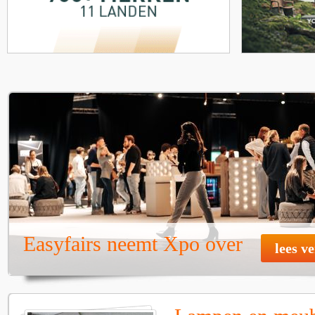
Easyfairs neemt Xpo over
lees v