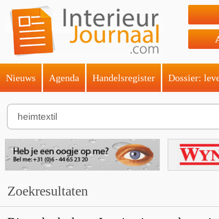
Nieuws
Agenda
Handelsregister
Dossier: lev
Zoekresultaten