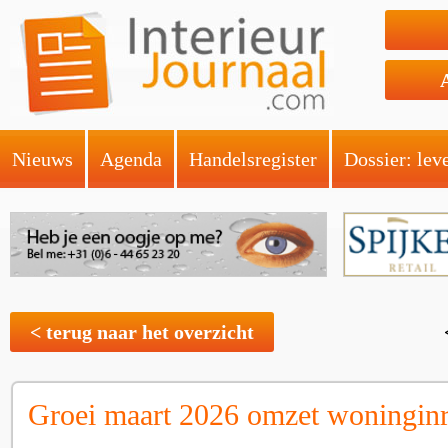
Nieuws
Agenda
Handelsregister
Dossier: lev
< terug naar het overzicht
Groei maart 2026 omzet woninginr