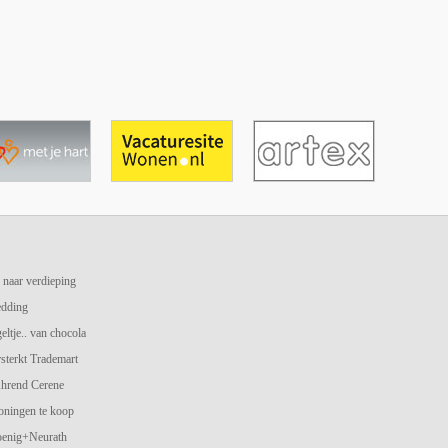
 naar verdieping
edding
geltje.. van chocola
terkt Trademart
hrend Cerene
oningen te koop
oenig+Neurath