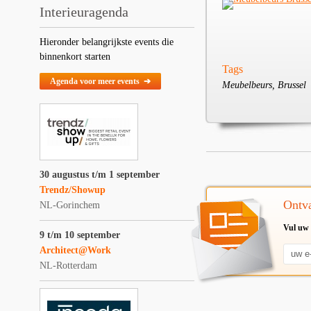
Interieuragenda
Hieronder belangrijkste events die
binnenkort starten
Tags
Agenda voor meer events ➔
Meubelbeurs, Brussel
30 augustus t/m 1 september
Trendz/Showup
Ontva
NL-Gorinchem
Vul uw 
9 t/m 10 september
Architect@Work
NL-Rotterdam