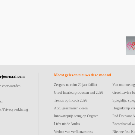
Meest gelezen nieuws deze maand
urjournaal.com
Zeegers na ruim 70 jaar failliet
Van ontmoeting
e voorwaarden
Groei interieurproducten mei 2026
Groei Laviva b
Trends op Incoda 2026
Spiegeltje, spie
en
Accu grasmaaier kiezen
Hogenkamp vers
r/Privacyverklaring
Innovatieprijs terug op Orgatec
Red Dot voor A
Licht uit de Andes
Recordaantal w
Verlost van verfkeuzestress
Nieuwe fase K