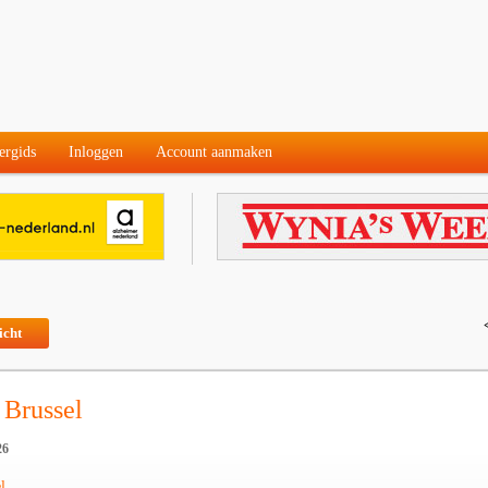
ergids
Inloggen
Account aanmaken
icht
 Brussel
26