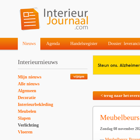
Nieuws
Agenda
Handelsregister
Dossier: leveranci
Interieurnieuws
Mijn nieuws
wijzigen
Alle nieuws
Algemeen
< terug naar het overz
Decoratie
Interieurbekleding
Meubelen
Meubelbeurs
Slapen
Verlichting
Zondag 08 november 20
Vloeren