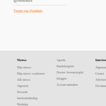
@onshuis
Tweets van @onshuis
Nieuws
Interie
Agenda
Handelsregister
Mijn nieuws
Algemen
Dossier: leveranciergids
Mijn nieuws voorkeuren
Contact
Inloggen
Alle nieuws
Adverter
Account aanmaken
Algemeen
Disclaime
Decoratie
Interieurbekleding
Meubelen